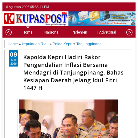
6 Agustus 2026
05:33:43 PM
Home
| Nasional
| Parlemen
| Advetorial
| Pariw
Home
»
kepulauan Riau
»
Polda Kepri
»
Tanjungpinang
09
Kapolda Kepri Hadiri Rakor
Mar
Pengendalian Inflasi Bersama
2026
Mendagri di Tanjungpinang, Bahas
Kesiapan Daerah Jelang Idul Fitri
1447 H