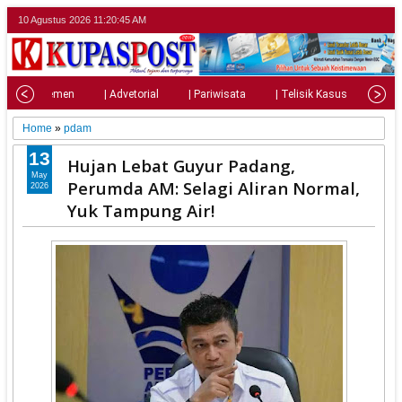
10 Agustus 2026
11:20:46 AM
| Parlemen
| Advetorial
| Pariwisata
| Telisik Kasus
| Su
Home
»
pdam
13
Hujan Lebat Guyur Padang,
May
Perumda AM: Selagi Aliran Normal,
2026
Yuk Tampung Air!