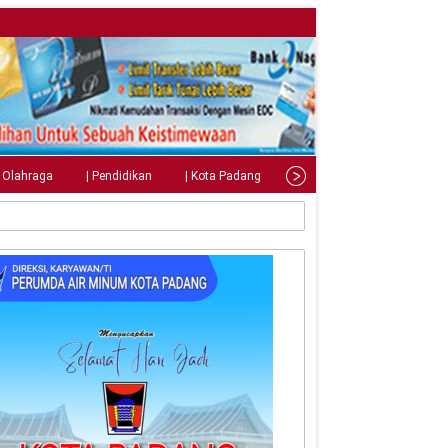
| Olahraga
| Pendidikan
| Kota Padang
| Tips
| Gaya Hidup