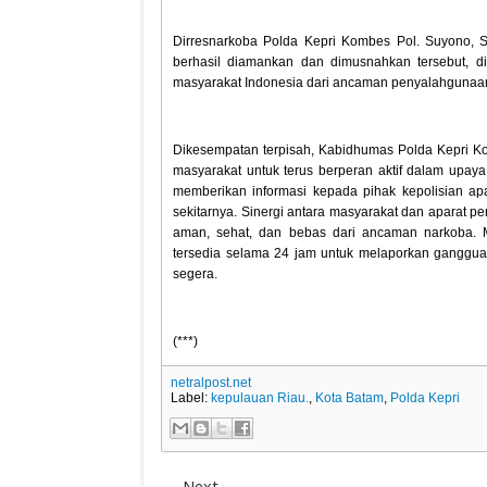
Dirresnarkoba Polda Kepri Kombes Pol. Suyono, S.
berhasil diamankan dan dimusnahkan tersebut, di
masyarakat Indonesia dari ancaman penyalahgunaan
Dikesempatan terpisah, Kabidhumas Polda Kepri ‎Komb
masyarakat untuk terus berperan aktif dalam upa
memberikan informasi kepada pihak kepolisian ap
sekitarnya. Sinergi antara masyarakat dan aparat
aman, sehat, dan bebas dari ancaman narkoba. 
tersedia selama 24 jam untuk melaporkan gangg
segera.
‎(***)
netralpost.net
Label:
kepulauan Riau.
,
Kota Batam
,
Polda Kepri
Next