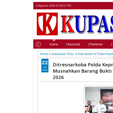
6 Agustus 2026
01:55:58 PM
Home
| Nasional
| Parlemen
|
Home
»
kepulauan Riau.
»
Kota Batam
»
Polda Kepr
22
Ditresnarkoba Polda Kepr
Jun
Musnahkan Barang Bukti 
2026
2026