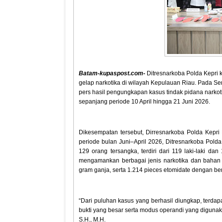
Batam-kupaspost.com-
Ditresnarkoba Polda Kepri
gelap narkotika di wilayah Kepulauan Riau. Pada Se
pers hasil pengungkapan kasus tindak pidana narko
sepanjang periode 10 April hingga 21 Juni 2026.
Dikesempatan tersebut, Dirresnarkoba Polda Kepri
periode bulan Juni–April 2026, Ditresnarkoba Pold
129 orang tersangka, terdiri dari 119 laki-laki d
mengamankan berbagai jenis narkotika dan bahan b
gram ganja, serta 1.214 pieces etomidate dengan be
“Dari puluhan kasus yang berhasil diungkap, terda
bukti yang besar serta modus operandi yang digunaka
S.H., M.H.