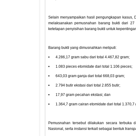
Selain menyampaikan hasil pengungkapan kasus, Dir
melaksanakan pemusnahan barang bukti dari 27 
ketetapan penyisihan barang bukti untuk kepentinga
Barang bukti yang dimusnahkan meliputi:
•
4.286,17 gram sabu dari total 4.467,82 gram;
•
1.083 pieces etomidate dari total 1.106 pieces;
•
643,03 gram ganja dari total 668,03 gram;
•
2.794 butir ekstasi dari total 2.855 butir;
•
17,97 gram pecahan ekstasi; dan
•
1.364,7 gram cairan etomidate dari total 1.370,7
Pemusnahan tersebut dilakukan secara terbuka d
Nasional, serta instansi terkait sebagai bentuk tran