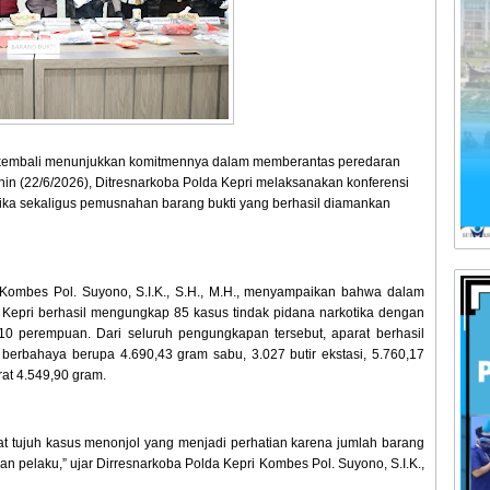
 kembali menunjukkan komitmennya dalam memberantas peredaran
nin (22/6/2026), Ditresnarkoba Polda Kepri melaksanakan konferensi
tika sekaligus pemusnahan barang bukti yang berhasil diamankan
 Kombes Pol. Suyono, S.I.K., S.H., M.H., menyampaikan bahwa dalam
a Kepri berhasil mengungkap 85 kasus tindak pidana narkotika dengan
an 10 perempuan. Dari seluruh pengungkapan tersebut, aparat berhasil
erbahaya berupa 4.690,43 gram sabu, 3.027 butir ekstasi, 5.760,17
rat 4.549,90 gram.
pat tujuh kasus menonjol yang menjadi perhatian karena jumlah barang
n pelaku,” ujar Dirresnarkoba Polda Kepri Kombes Pol. Suyono, S.I.K.,