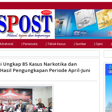
 Advetorial
| Pariwisata
| Telisik Kasus
| Sumbar
| Opini
i
i Ungkap 85 Kasus Narkotika dan
Hasil Pengungkapan Periode April-Juni