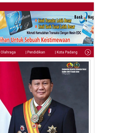
| Olahraga
| Pendidikan
| Kota Padang
| Tips
| Gaya Hidup