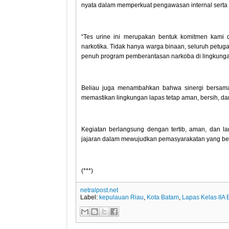
nyata dalam memperkuat pengawasan internal serta 
“Tes urine ini merupakan bentuk komitmen kami
narkotika. Tidak hanya warga binaan, seluruh petu
penuh program pemberantasan narkoba di lingkungan
Beliau juga menambahkan bahwa sinergi bersama
memastikan lingkungan lapas tetap aman, bersih, da
Kegiatan berlangsung dengan tertib, aman, dan l
jajaran dalam mewujudkan pemasyarakatan yang bers
(***)
netralpost.net
Label:
kepulauan Riau
,
Kota Batam
,
Lapas Kelas IIA