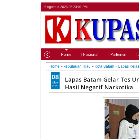
6 Agustus 2026
05:23:02 PM
Home
| Nasional
| Parlemen
|
Home
»
kepulauan Riau
»
Kota Batam
»
Lapas Kelas
08
Lapas Batam Gelar Tes Ur
May
Hasil Negatif Narkotika
2026