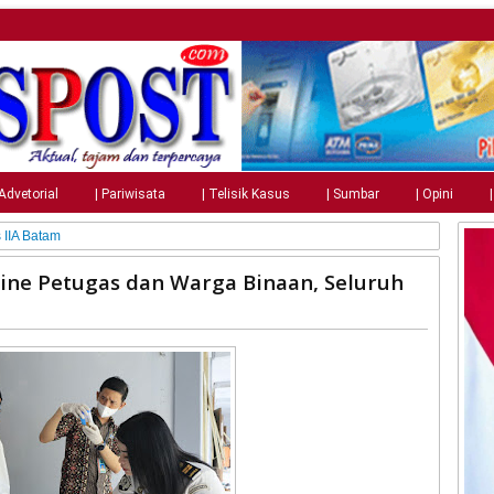
 Advetorial
| Pariwisata
| Telisik Kasus
| Sumbar
| Opini
 IIA Batam
ine Petugas dan Warga Binaan, Seluruh