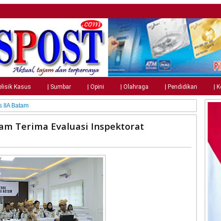
elisik Kasus
| Sumbar
| Opini
| Olahraga
| Pendidikan
| 
 IIA Batam
m Terima Evaluasi Inspektorat