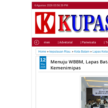
6 Agustus 2026
03:56:41 PM
Home
| Nasional
| Parlemen
| Advetorial
| Pariwisata
| T
Home
»
kepulauan Riau.
»
Kota Batam
»
Lapas Kelas
12
Menuju WBBM, Lapas Bata
May
Kemenimipas
2026