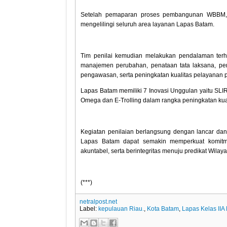
Setelah pemaparan proses pembangunan WBBM, di
mengelilingi seluruh area layanan Lapas Batam.
Tim penilai kemudian melakukan pendalaman terh
manajemen perubahan, penataan tata laksana, pe
pengawasan, serta peningkatan kualitas pelayanan p
Lapas Batam memiliki 7 Inovasi Unggulan yaitu SLIR
Omega dan E-Trolling dalam rangka peningkatan kua
Kegiatan penilaian berlangsung dengan lancar dan 
Lapas Batam dapat semakin memperkuat komitme
akuntabel, serta berintegritas menuju predikat Wila
(***)
netralpost.net
Label:
kepulauan Riau.
,
Kota Batam
,
Lapas Kelas IIA