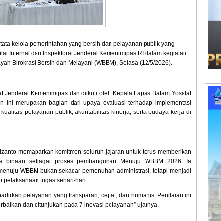
ta kelola pemerintahan yang bersih dan pelayanan publik yang
ilai Internal dari Inspektorat Jenderal Kemenimipas RI dalam kegiatan
yah Birokrasi Bersih dan Melayani (WBBM), Selasa (12/5/2026).
orat Jenderal Kemenimipas dan diikuti oleh Kepala Lapas Batam Yosafat
an ini merupakan bagian dari upaya evaluasi terhadap implementasi
ualitas pelayanan publik, akuntabilitas kinerja, serta budaya kerja di
zanto memaparkan komitmen seluruh jajaran untuk terus memberikan
rga binaan sebagai proses pembangunan Menuju WBBM 2026. Ia
enuju WBBM bukan sekadar pemenuhan administrasi, tetapi menjadi
m pelaksanaan tugas sehari-hari.
adirkan pelayanan yang transparan, cepat, dan humanis. Penilaian ini
rbaikan dan ditunjukan pada 7 inovasi pelayanan” ujarnya.