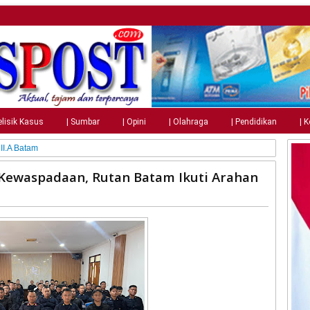
elisik Kasus
| Sumbar
| Opini
| Olahraga
| Pendidikan
| 
II.A Batam
 Kewaspadaan, Rutan Batam Ikuti Arahan