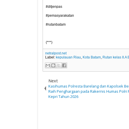
#ditjenpas
#pemasyarakatan
#rutanbatam
(***)
netralpost.net
Label:
kepulauan Riau
,
Kota Batam
,
Rutan kelas II.A
Next
Kasihumas Polresta Barelang dan Kapolsek B
Raih Penghargaan pada Rakernis Humas Polri 
Kepri Tahun 2026