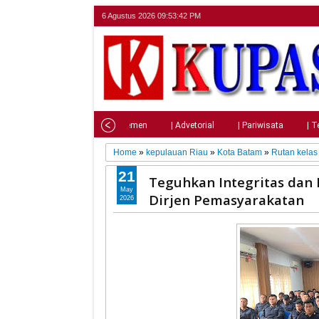
6 Agustus 2026
09:53:43 PM
Home
| Nasional
| Parlemen
| Advetorial
| Pariwisata
| T
Home
»
kepulauan Riau
»
Kota Batam
»
Rutan kelas 
21
Teguhkan Integritas dan
May
Dirjen Pemasyarakatan
2026