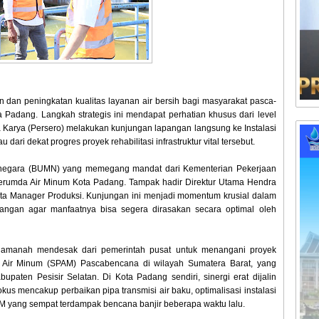
an peningkatan kualitas layanan air bersih bagi masyarakat pasca-
Padang. Langkah strategis ini mendapat perhatian khusus dari level
a Karya (Persero) melakukan kunjungan lapangan langsung ke Instalasi
ari dekat progres proyek rehabilitasi infrastruktur vital tersebut.
k negara (BUMN) yang memegang mandat dari Kementerian Pekerjaan
 Perumda Air Minum Kota Padang. Tampak hadir Direktur Utama Hendra
 serta Manager Produksi. Kunjungan ini menjadi momentum krusial dalam
pangan agar manfaatnya bisa segera dirasakan secara optimal oleh
 amanah mendesak dari pemerintah pusat untuk menangani proyek
 Air Minum (SPAM) Pascabencana di wilayah Sumatera Barat, yang
ten Pesisir Selatan. Di Kota Padang sendiri, sinergi erat dijalin
s mencakup perbaikan pipa transmisi air baku, optimalisasi instalasi
PAM yang sempat terdampak bencana banjir beberapa waktu lalu.