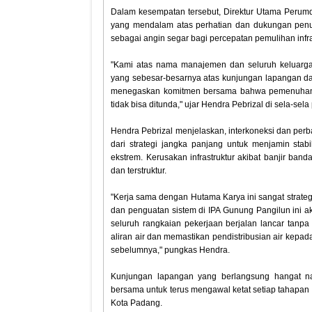
‎Dalam kesempatan tersebut, Direktur Utama Perum
yang mendalam atas perhatian dan dukungan penuh 
sebagai angin segar bagi percepatan pemulihan infrast
‎"Kami atas nama manajemen dan seluruh keluarg
yang sebesar-besarnya atas kunjungan lapangan da
menegaskan komitmen bersama bahwa pemenuhan ke
tidak bisa ditunda," ujar Hendra Pebrizal di sela-sela
‎Hendra Pebrizal menjelaskan, interkoneksi dan pe
dari strategi jangka panjang untuk menjamin stab
ekstrem. Kerusakan infrastruktur akibat banjir 
dan terstruktur.
‎"Kerja sama dengan Hutama Karya ini sangat strateg
dan penguatan sistem di IPA Gunung Pangilun ini 
seluruh rangkaian pekerjaan berjalan lancar tanpa
aliran air dan memastikan pendistribusian air kepada
sebelumnya," pungkas Hendra.
‎Kunjungan lapangan yang berlangsung hangat n
bersama untuk terus mengawal ketat setiap tahapan
Kota Padang.