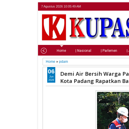
7 Agustus 2026
10:05:50 AM
Home
| Nasional
| Parlemen
|
Home
»
pdam
06
Demi Air Bersih Warga 
Jun
Kota Padang Rapatkan Ba
2026