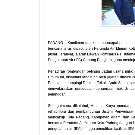
PADANG – Komitmen untuk mempercepat pemulihan d
bencana terus dipacu oleh Perumda Air Minum Kota 
pusat. Teranyar, jajaran Dewan Komisaris PT Hutam
Pengolahan Air (IPA) Gunung Pangilun, guna meninjau d
‎Kehadiran rombongan petinggi badan usaha mili
Umum ini, disambut langsung oleh jajaran direksi
Pebrizal, didampingi Direktur Teknik Andri Satria,
menyelaraskan percepatan pengerjaan fisik di la
pelanggan.
‎Sebagaimana diketahui, Hutama Karya mendapat
rehabilitasi dan pembangunan Sistem Penyediaan
mencakup Kota Padang, Kabupaten Agam, dan Kabupa
bersama Perumda Air Minum Kota Padang dengan foku
pengolahan air (IPA), hingga pemulihan fasilitas S