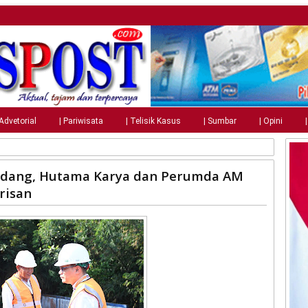
 Advetorial
| Pariwisata
| Telisik Kasus
| Sumbar
| Opini
Padang, Hutama Karya dan Perumda AM
risan