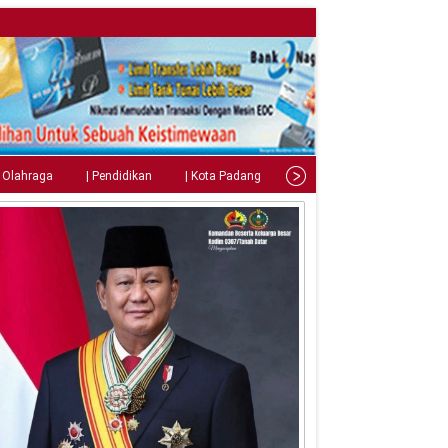
| Olahraga
| Pendidikan
| Kota Padang
| Tips
| Gaya Hidup