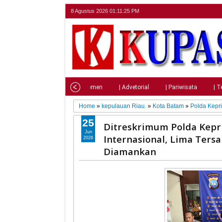
8 Agustus 2026
01:11:27 PM
Home
| Nasional
| Parlemen
| Advetorial
| Pariwisata
| T
Home
»
kepulauan Riau.
»
Kota Batam
»
Polda Kepr
25
Ditreskrimum Polda Kepri
Jun
Internasional, Lima Ters
2026
Diamankan