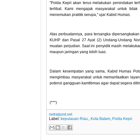
"Polda Kepri akan terus melakukan penindakan terh
terlibat. Kami mengajak masyarakat untuk tidak 
menemukan praktik serupa," ujar Kabid Humas.
Atas perbuatannya, para tersangka dipersangkak
KUHP dan Pasal 27 Ayat (2) Undang-Undang Nomor
muatan perjudian. Saat ini penyidik masih melak
maupun jaringan yang lebih luas.
‎Dalam kesempatan yang sama, Kabid Humas Polda K
mengimbau masyarakat untuk memanfaatkan layana
potensi gangguan kamtibmas agar dapat segera ditind
‎(***)
netralpost.net
Label:
kepulauan Riau.
,
Kota Batam
,
Polda Kepri