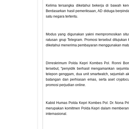
Kelima tersangka diketahui bekerja di bawah kend
Berdasarkan hasil pemeriksaan, AD diduga berpinda
satu negara tertentu.
Modus yang digunakan yakni mempromosikan situs d
ratusan grup Telegram. Promosi tersebut ditujukan
diketahui menerima pembayaran menggunakan mata ua
Dirreskrimum Polda Kepri Kombes Pol. Ronni Boni
tersebut, "penyidik berhasil mengamankan sejumlah
telepon genggam, dua unit smartwatch, sejumlah ak
batangan dan perhiasan emas, serta aset cryptocu
promosi perjudian online.
Kabid Humas Polda Kepri Kombes Pol. Dr. Nona Pric
merupakan komitmen Polda Kepri dalam memberantas
internasional.