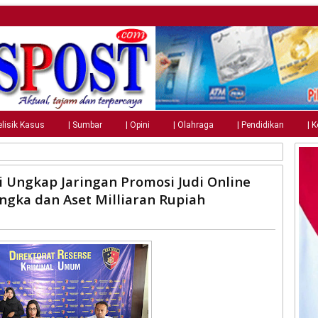
elisik Kasus
| Sumbar
| Opini
| Olahraga
| Pendidikan
| 
i
 Ungkap Jaringan Promosi Judi Online
angka dan Aset Milliaran Rupiah