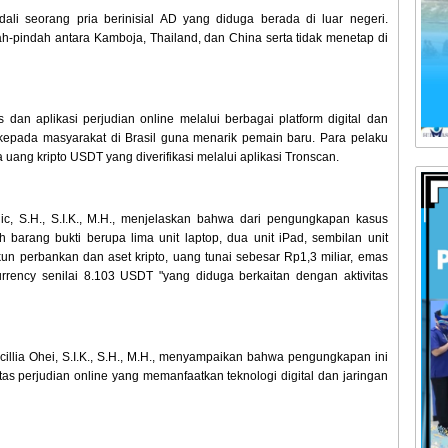
ali seorang pria berinisial AD yang diduga berada di luar negeri.
h-pindah antara Kamboja, Thailand, dan China serta tidak menetap di
an aplikasi perjudian online melalui berbagai platform digital dan
 kepada masyarakat di Brasil guna menarik pemain baru. Para pelaku
ng kripto USDT yang diverifikasi melalui aplikasi Tronscan.
c, S.H., S.I.K., M.H., menjelaskan bahwa dari pengungkapan kasus
 barang bukti berupa lima unit laptop, dua unit iPad, sembilan unit
un perbankan dan aset kripto, uang tunai sebesar Rp1,3 miliar, emas
rrency senilai 8.103 USDT "yang diduga berkaitan dengan aktivitas
illia Ohei, S.I.K., S.H., M.H., menyampaikan bahwa pengungkapan ini
 perjudian online yang memanfaatkan teknologi digital dan jaringan