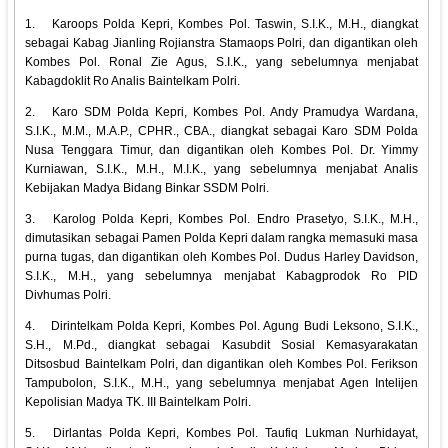
1.
Karoops Polda Kepri, Kombes Pol. Taswin, S.I.K., M.H., diangkat
sebagai Kabag Jianling Rojianstra Stamaops Polri, dan digantikan oleh
Kombes Pol. Ronal Zie Agus, S.I.K., yang sebelumnya menjabat
Kabagdoklit Ro Analis Baintelkam Polri.
2.
Karo SDM Polda Kepri, Kombes Pol. Andy Pramudya Wardana,
S.I.K., M.M., M.A.P., CPHR., CBA., diangkat sebagai Karo SDM Polda
Nusa Tenggara Timur, dan digantikan oleh Kombes Pol. Dr. Yimmy
Kurniawan, S.I.K., M.H., M.I.K., yang sebelumnya menjabat Analis
Kebijakan Madya Bidang Binkar SSDM Polri.
3.
Karolog Polda Kepri, Kombes Pol. Endro Prasetyo, S.I.K., M.H.,
dimutasikan sebagai Pamen Polda Kepri dalam rangka memasuki masa
purna tugas, dan digantikan oleh Kombes Pol. Dudus Harley Davidson,
S.I.K., M.H., yang sebelumnya menjabat Kabagprodok Ro PID
Divhumas Polri.
4.
Dirintelkam Polda Kepri, Kombes Pol. Agung Budi Leksono, S.I.K.,
S.H., M.Pd., diangkat sebagai Kasubdit Sosial Kemasyarakatan
Ditsosbud Baintelkam Polri, dan digantikan oleh Kombes Pol. Ferikson
Tampubolon, S.I.K., M.H., yang sebelumnya menjabat Agen Intelijen
Kepolisian Madya TK. III Baintelkam Polri.
5.
Dirlantas Polda Kepri, Kombes Pol. Taufiq Lukman Nurhidayat,