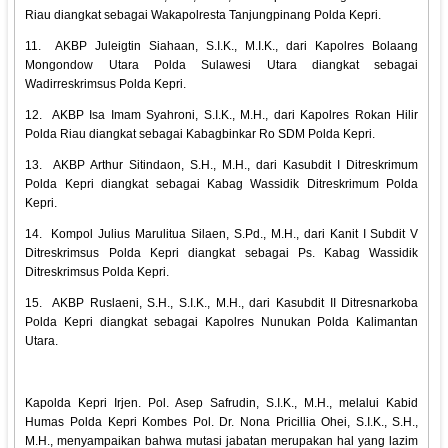
Riau diangkat sebagai Wakapolresta Tanjungpinang Polda Kepri.
11.
AKBP Juleigtin Siahaan, S.I.K., M.I.K., dari Kapolres Bolaang
Mongondow Utara Polda Sulawesi Utara diangkat sebagai
Wadirreskrimsus Polda Kepri.
12.
AKBP Isa Imam Syahroni, S.I.K., M.H., dari Kapolres Rokan Hilir
Polda Riau diangkat sebagai Kabagbinkar Ro SDM Polda Kepri.
13.
AKBP Arthur Sitindaon, S.H., M.H., dari Kasubdit I Ditreskrimum
Polda Kepri diangkat sebagai Kabag Wassidik Ditreskrimum Polda
Kepri.
14.
Kompol Julius Marulitua Silaen, S.Pd., M.H., dari Kanit I Subdit V
Ditreskrimsus Polda Kepri diangkat sebagai Ps. Kabag Wassidik
Ditreskrimsus Polda Kepri.
15.
AKBP Ruslaeni, S.H., S.I.K., M.H., dari Kasubdit II Ditresnarkoba
Polda Kepri diangkat sebagai Kapolres Nunukan Polda Kalimantan
Utara.
Kapolda Kepri Irjen. Pol. Asep Safrudin, S.I.K., M.H., melalui Kabid
Humas Polda Kepri Kombes Pol. Dr. Nona Pricillia Ohei, S.I.K., S.H.,
M.H., menyampaikan bahwa mutasi jabatan merupakan hal yang lazim