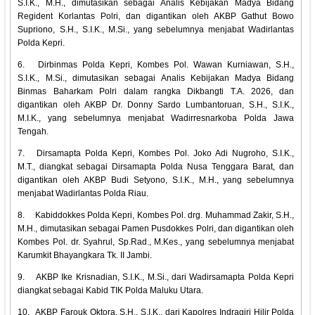
S.I.K., M.H., dimutasikan sebagai Analis Kebijakan Madya Bidang
Regident Korlantas Polri, dan digantikan oleh AKBP Gathut Bowo
Supriono, S.H., S.I.K., M.Si., yang sebelumnya menjabat Wadirlantas
Polda Kepri.
6.
Dirbinmas Polda Kepri, Kombes Pol. Wawan Kurniawan, S.H.,
S.I.K., M.Si., dimutasikan sebagai Analis Kebijakan Madya Bidang
Binmas Baharkam Polri dalam rangka Dikbangti T.A. 2026, dan
digantikan oleh AKBP Dr. Donny Sardo Lumbantoruan, S.H., S.I.K.,
M.I.K., yang sebelumnya menjabat Wadirresnarkoba Polda Jawa
Tengah.
7.
Dirsamapta Polda Kepri, Kombes Pol. Joko Adi Nugroho, S.I.K.,
M.T., diangkat sebagai Dirsamapta Polda Nusa Tenggara Barat, dan
digantikan oleh AKBP Budi Setyono, S.I.K., M.H., yang sebelumnya
menjabat Wadirlantas Polda Riau.
8.
Kabiddokkes Polda Kepri, Kombes Pol. drg. Muhammad Zakir, S.H.,
M.H., dimutasikan sebagai Pamen Pusdokkes Polri, dan digantikan oleh
Kombes Pol. dr. Syahrul, Sp.Rad., M.Kes., yang sebelumnya menjabat
Karumkit Bhayangkara Tk. II Jambi.
9.
AKBP Ike Krisnadian, S.I.K., M.Si., dari Wadirsamapta Polda Kepri
diangkat sebagai Kabid TIK Polda Maluku Utara.
10.
AKBP Farouk Oktora, S.H., S.I.K., dari Kapolres Indragiri Hilir Polda