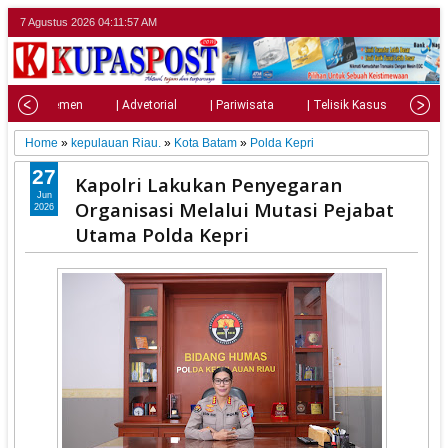
7 Agustus 2026
04:11:58 AM
| Parlemen
| Advetorial
| Pariwisata
| Telisik Kasus
| Su
Home
»
kepulauan Riau.
»
Kota Batam
»
Polda Kepri
27
Kapolri Lakukan Penyegaran
Jun
Organisasi Melalui Mutasi Pejabat
2026
Utama Polda Kepri