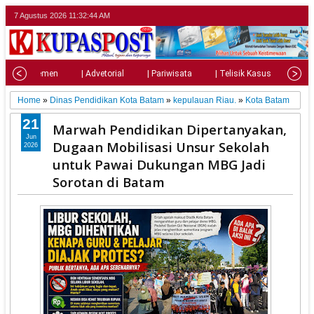
7 Agustus 2026
11:32:46 AM
| Parlemen
| Advetorial
| Pariwisata
| Telisik Kasus
| Su
Home
»
Dinas Pendidikan Kota Batam
»
kepulauan Riau.
»
Kota Batam
21
Marwah Pendidikan Dipertanyakan,
Jun
Dugaan Mobilisasi Unsur Sekolah
2026
untuk Pawai Dukungan MBG Jadi
Sorotan di Batam