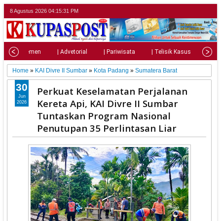
8 Agustus 2026
04:15:32 PM
| Parlemen
| Advetorial
| Pariwisata
| Telisik Kasus
| Su
Home
»
KAI Divre II Sumbar
»
Kota Padang
»
Sumatera Barat
30
Perkuat Keselamatan Perjalanan
Jun
Kereta Api, KAI Divre II Sumbar
2026
Tuntaskan Program Nasional
Penutupan 35 Perlintasan Liar