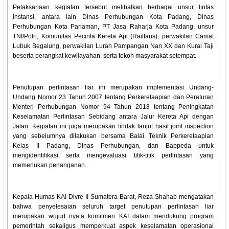
Pelaksanaan kegiatan tersebut melibatkan berbagai unsur lintas
instansi, antara lain Dinas Perhubungan Kota Padang, Dinas
Perhubungan Kota Pariaman, PT Jasa Raharja Kota Padang, unsur
TNI/Polri, Komunitas Pecinta Kereta Api (Railfans), perwakilan Camat
Lubuk Begalung, perwakilan Lurah Pampangan Nan XX dan Kurai Taji
beserta perangkat kewilayahan, serta tokoh masyarakat setempat.
Penutupan perlintasan liar ini merupakan implementasi Undang-
Undang Nomor 23 Tahun 2007 tentang Perkeretaapian dan Peraturan
Menteri Perhubungan Nomor 94 Tahun 2018 tentang Peningkatan
Keselamatan Perlintasan Sebidang antara Jalur Kereta Api dengan
Jalan. Kegiatan ini juga merupakan tindak lanjut hasil joint inspection
yang sebelumnya dilakukan bersama Balai Teknik Perkeretaapian
Kelas II Padang, Dinas Perhubungan, dan Bappeda untuk
mengidentifikasi serta mengevaluasi titik-titik perlintasan yang
memerlukan penanganan.
Kepala Humas KAI Divre II Sumatera Barat, Reza Shahab mengatakan
bahwa penyelesaian seluruh target penutupan perlintasan liar
merupakan wujud nyata komitmen KAI dalam mendukung program
pemerintah sekaligus memperkuat aspek keselamatan operasional