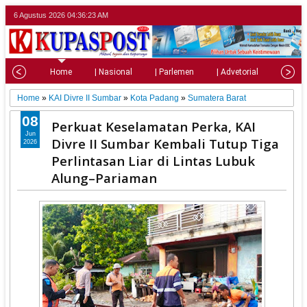
6 Agustus 2026
04:36:24 AM
Home
| Nasional
| Parlemen
| Advetorial
| Pariw
Home
»
KAI Divre II Sumbar
»
Kota Padang
»
Sumatera Barat
08
Perkuat Keselamatan Perka, KAI
Jun
Divre II Sumbar Kembali Tutup Tiga
2026
Perlintasan Liar di Lintas Lubuk
Alung–Pariaman