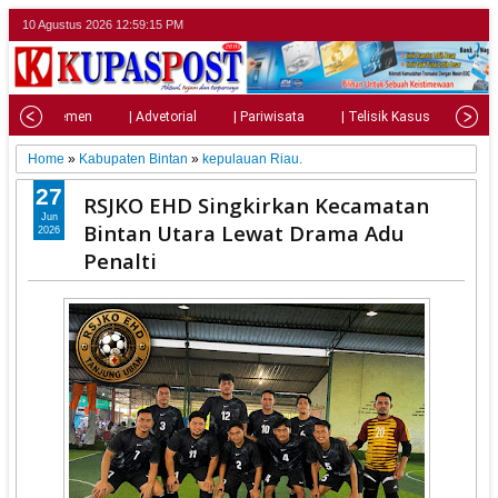
10 Agustus 2026
12:59:17 PM
| Parlemen
| Advetorial
| Pariwisata
| Telisik Kasus
| Su
Home
»
Kabupaten Bintan
»
kepulauan Riau.
27
RSJKO EHD Singkirkan Kecamatan
Jun
Bintan Utara Lewat Drama Adu
2026
Penalti