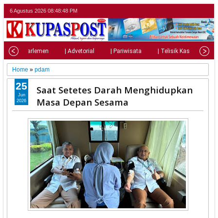
6 Agustus 2026
08:48:50 PM
al
| Parlemen
| Advetorial
| Pariwisata
| Telisik Kasus
|
Home
»
pdam
25
Saat Setetes Darah Menghidupkan
Jun
Masa Depan Sesama
2026