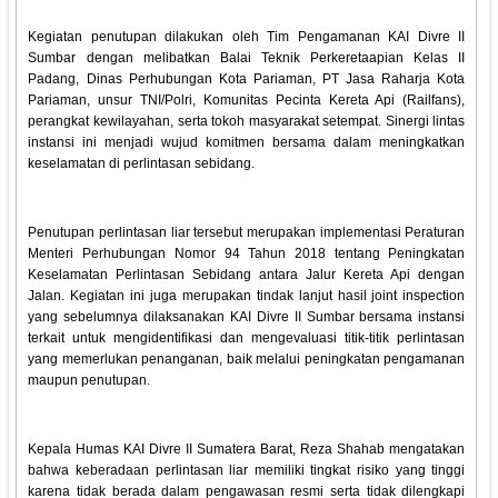
Kegiatan penutupan dilakukan oleh Tim Pengamanan KAI Divre II
Sumbar dengan melibatkan Balai Teknik Perkeretaapian Kelas II
Padang, Dinas Perhubungan Kota Pariaman, PT Jasa Raharja Kota
Pariaman, unsur TNI/Polri, Komunitas Pecinta Kereta Api (Railfans),
perangkat kewilayahan, serta tokoh masyarakat setempat. Sinergi lintas
instansi ini menjadi wujud komitmen bersama dalam meningkatkan
keselamatan di perlintasan sebidang.
Penutupan perlintasan liar tersebut merupakan implementasi Peraturan
Menteri Perhubungan Nomor 94 Tahun 2018 tentang Peningkatan
Keselamatan Perlintasan Sebidang antara Jalur Kereta Api dengan
Jalan. Kegiatan ini juga merupakan tindak lanjut hasil joint inspection
yang sebelumnya dilaksanakan KAI Divre II Sumbar bersama instansi
terkait untuk mengidentifikasi dan mengevaluasi titik-titik perlintasan
yang memerlukan penanganan, baik melalui peningkatan pengamanan
maupun penutupan.
Kepala Humas KAI Divre II Sumatera Barat, Reza Shahab mengatakan
bahwa keberadaan perlintasan liar memiliki tingkat risiko yang tinggi
karena tidak berada dalam pengawasan resmi serta tidak dilengkapi