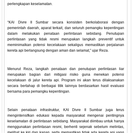
perlengkapan keselamatan.
“KAI Divre II Sumbar secara konsisten berkolaborasi dengan
pemerintah daerah, aparat terkait, dan seluruh pemangku kepentingan
dalam melakukan penataan perlintasan sebidang. Penutupan
perlintasan yang tidak resmi merupakan langkah preventif untuk
meminimalkan potensi kecelakaan sekaligus memastikan perjalanan
kereta api berlangsung dengan aman dan selamat,” ujar Reza.
Menurut Reza, langkah penataan dan penutupan perlintasan liar
merupakan bagian dari mitigasi risiko guna menekan potensi
kecelakaan di jalur kereta api. Program ini akan terus dilaksanakan
secara bertahap di berbagai titik lainnya berdasarkan hasil evaluasi
bersama para pemangku kepentingan.
Selain penataan infrastruktur, KAI Divre II Sumbar juga terus
mengintensifkan edukasi kepada masyarakat mengenai pentingnya
keselamatan di perlintasan sebidang. Masyarakat diimbau untuk hanya
menggunakan perlintasan resmi, berhenti sejenak sebelum melintas,
melihat ke kiri dan kanan, serta memastikan tidak ada kereta api yang