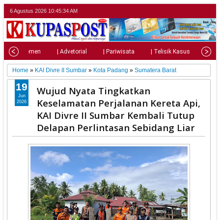
6 Agustus 2026
10:45:36 AM
| Parlemen
| Advetorial
| Pariwisata
| Telisik Kasus
| Su
Home
»
KAI Divre II Sumbar
»
Kota Padang
»
Sumatera Barat
19
Wujud Nyata Tingkatkan
Jun
Keselamatan Perjalanan Kereta Api,
2026
KAI Divre II Sumbar Kembali Tutup
Delapan Perlintasan Sebidang Liar