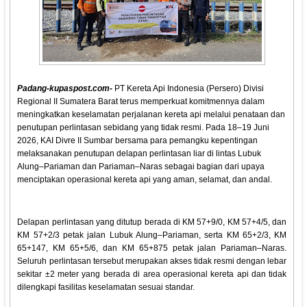
Padang-kupaspost.com-
PT Kereta Api Indonesia (Persero) Divisi
Regional II Sumatera Barat terus memperkuat komitmennya dalam
meningkatkan keselamatan perjalanan kereta api melalui penataan dan
penutupan perlintasan sebidang yang tidak resmi. Pada 18–19 Juni
2026, KAI Divre II Sumbar bersama para pemangku kepentingan
melaksanakan penutupan delapan perlintasan liar di lintas Lubuk
Alung–Pariaman dan Pariaman–Naras sebagai bagian dari upaya
menciptakan operasional kereta api yang aman, selamat, dan andal.
Delapan perlintasan yang ditutup berada di KM 57+9/0, KM 57+4/5, dan
KM 57+2/3 petak jalan Lubuk Alung–Pariaman, serta KM 65+2/3, KM
65+147, KM 65+5/6, dan KM 65+875 petak jalan Pariaman–Naras.
Seluruh perlintasan tersebut merupakan akses tidak resmi dengan lebar
sekitar ±2 meter yang berada di area operasional kereta api dan tidak
dilengkapi fasilitas keselamatan sesuai standar.