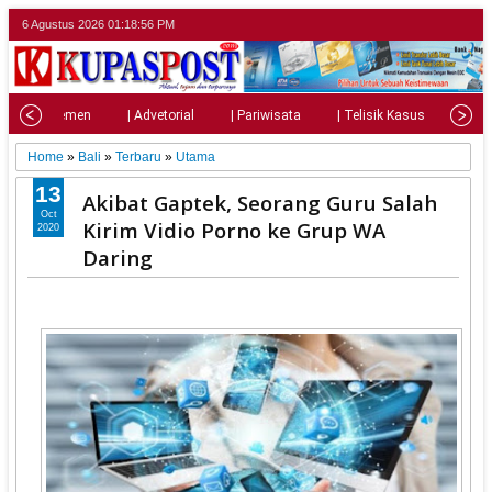
6 Agustus 2026
01:18:58 PM
| Parlemen
| Advetorial
| Pariwisata
| Telisik Kasus
| Su
Home
»
Bali
»
Terbaru
»
Utama
13
Akibat Gaptek, Seorang Guru Salah
Oct
Kirim Vidio Porno ke Grup WA
2020
Daring