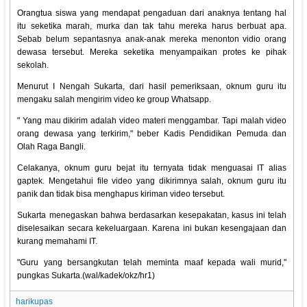
Orangtua siswa yang mendapat pengaduan dari anaknya tentang hal
itu seketika marah, murka dan tak tahu mereka harus berbuat apa.
Sebab belum sepantasnya anak-anak mereka menonton vidio orang
dewasa tersebut. Mereka seketika menyampaikan protes ke pihak
sekolah.
Menurut I Nengah Sukarta, dari hasil pemeriksaan, oknum guru itu
mengaku salah mengirim video ke group Whatsapp.
" Yang mau dikirim adalah video materi menggambar. Tapi malah video
orang dewasa yang terkirim," beber Kadis Pendidikan Pemuda dan
Olah Raga Bangli.
Celakanya, oknum guru bejat itu ternyata tidak menguasai IT alias
gaptek. Mengetahui file video yang dikirimnya salah, oknum guru itu
panik dan tidak bisa menghapus kiriman video tersebut.
Sukarta menegaskan bahwa berdasarkan kesepakatan, kasus ini telah
diselesaikan secara kekeluargaan. Karena ini bukan kesengajaan dan
kurang memahami IT.
"Guru yang bersangkutan telah meminta maaf kepada wali murid,"
pungkas Sukarta.(wal/kadek/okz/hr1)
harikupas