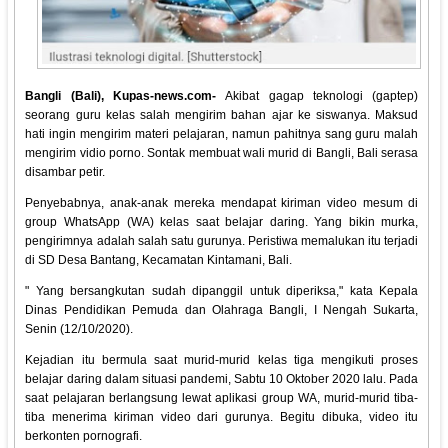
Bangli (Bali), Kupas-news.com-
Akibat gagap teknologi (gaptep)
seorang guru kelas salah mengirim bahan ajar ke siswanya. Maksud
hati ingin mengirim materi pelajaran, namun pahitnya sang guru malah
mengirim vidio porno. Sontak membuat wali murid di Bangli, Bali serasa
disambar petir.
Penyebabnya, anak-anak mereka mendapat kiriman video mesum di
group WhatsApp (WA) kelas saat belajar daring. Yang bikin murka,
pengirimnya adalah salah satu gurunya. Peristiwa memalukan itu terjadi
di SD Desa Bantang, Kecamatan Kintamani, Bali.
" Yang bersangkutan sudah dipanggil untuk diperiksa," kata Kepala
Dinas Pendidikan Pemuda dan Olahraga Bangli, I Nengah Sukarta,
Senin (12/10/2020).
Kejadian itu bermula saat murid-murid kelas tiga mengikuti proses
belajar daring dalam situasi pandemi, Sabtu 10 Oktober 2020 lalu. Pada
saat pelajaran berlangsung lewat aplikasi group WA, murid-murid tiba-
tiba menerima kiriman video dari gurunya. Begitu dibuka, video itu
berkonten pornografi.