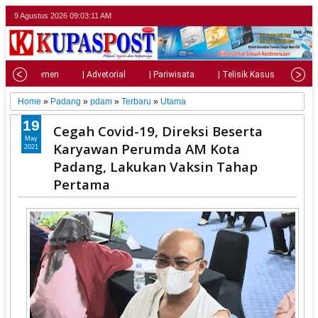
9 Agustus 2026
09:03:13 AM
| Parlemen
| Advetorial
| Pariwisata
| Telisik Kasus
| Su
Home
»
Padang
»
pdam
»
Terbaru
»
Utama
19
Cegah Covid-19, Direksi Beserta
May
Karyawan Perumda AM Kota
2021
Padang, Lakukan Vaksin Tahap
Pertama