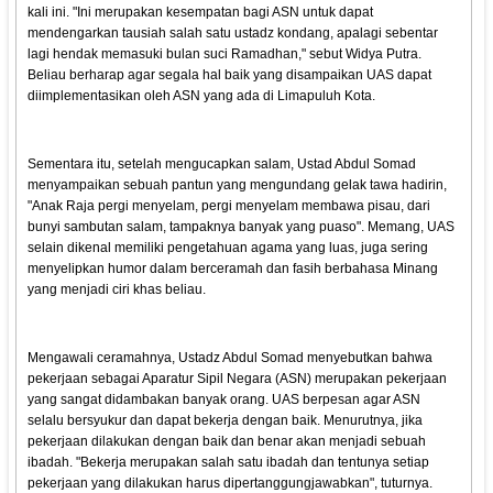
kali ini. "Ini merupakan kesempatan bagi ASN untuk dapat
mendengarkan tausiah salah satu ustadz kondang, apalagi sebentar
lagi hendak memasuki bulan suci Ramadhan," sebut Widya Putra.
Beliau berharap agar segala hal baik yang disampaikan UAS dapat
diimplementasikan oleh ASN yang ada di Limapuluh Kota.
Sementara itu, setelah mengucapkan salam, Ustad Abdul Somad
menyampaikan sebuah pantun yang mengundang gelak tawa hadirin,
"Anak Raja pergi menyelam, pergi menyelam membawa pisau, dari
bunyi sambutan salam, tampaknya banyak yang puaso". Memang, UAS
selain dikenal memiliki pengetahuan agama yang luas, juga sering
menyelipkan humor dalam berceramah dan fasih berbahasa Minang
yang menjadi ciri khas beliau.
Mengawali ceramahnya, Ustadz Abdul Somad menyebutkan bahwa
pekerjaan sebagai Aparatur Sipil Negara (ASN) merupakan pekerjaan
yang sangat didambakan banyak orang. UAS berpesan agar ASN
selalu bersyukur dan dapat bekerja dengan baik. Menurutnya, jika
pekerjaan dilakukan dengan baik dan benar akan menjadi sebuah
ibadah. "Bekerja merupakan salah satu ibadah dan tentunya setiap
pekerjaan yang dilakukan harus dipertanggungjawabkan", tuturnya.