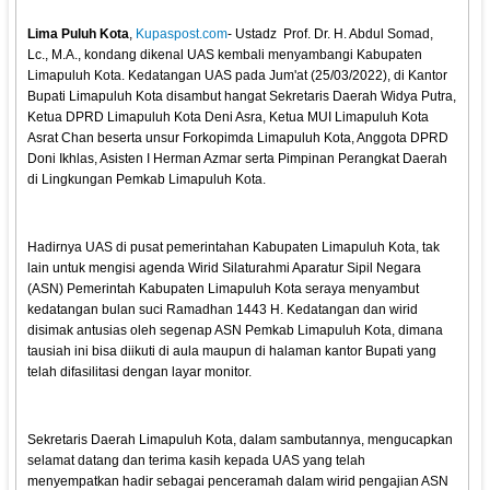
Lima Puluh Kota
,
Kupaspost.com
- Ustadz Prof. Dr. H. Abdul Somad,
Lc., M.A., kondang dikenal UAS kembali menyambangi Kabupaten
Limapuluh Kota. Kedatangan UAS pada Jum'at (25/03/2022), di Kantor
Bupati Limapuluh Kota disambut hangat Sekretaris Daerah Widya Putra,
Ketua DPRD Limapuluh Kota Deni Asra, Ketua MUI Limapuluh Kota
Asrat Chan beserta unsur Forkopimda Limapuluh Kota, Anggota DPRD
Doni Ikhlas, Asisten I Herman Azmar serta Pimpinan Perangkat Daerah
di Lingkungan Pemkab Limapuluh Kota.
Hadirnya UAS di pusat pemerintahan Kabupaten Limapuluh Kota, tak
lain untuk mengisi agenda Wirid Silaturahmi Aparatur Sipil Negara
(ASN) Pemerintah Kabupaten Limapuluh Kota seraya menyambut
kedatangan bulan suci Ramadhan 1443 H. Kedatangan dan wirid
disimak antusias oleh segenap ASN Pemkab Limapuluh Kota, dimana
tausiah ini bisa diikuti di aula maupun di halaman kantor Bupati yang
telah difasilitasi dengan layar monitor.
Sekretaris Daerah Limapuluh Kota, dalam sambutannya, mengucapkan
selamat datang dan terima kasih kepada UAS yang telah
menyempatkan hadir sebagai penceramah dalam wirid pengajian ASN