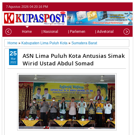
7 Agustus 2026
04:20:17 PM
Home
| Nasional
| Parlemen
| Advetorial
| Pariw
Home
»
Kabupaten Lima Puluh Kota
»
Sumatera Barat
25
ASN Lima Puluh Kota Antusias Simak
Mar
Wirid Ustad Abdul Somad
2022