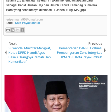
selama 2,5 tahun, dan setelah ini akan menempati jabatan baru
sebagai Kabid Urusan Haji dan Umroh Kanwil Kemenag Sumatera
Barat yang sebelumnya ditempati H. Joben, S.Ag, MA.(jpp)
jeripermana90@gmail.com
Label:
Kota Payakumbuh
Next
Previous
Suwandel Muchtar Mangkat,
Kementerian PANRB Evaluasi
Ketua DPRD Hamdi Agus :
Pembangunan Zona Integritas
Beliau Orangnya Ramah Dan
DPMPTSP Kota Payakumbuh
Komunikatif