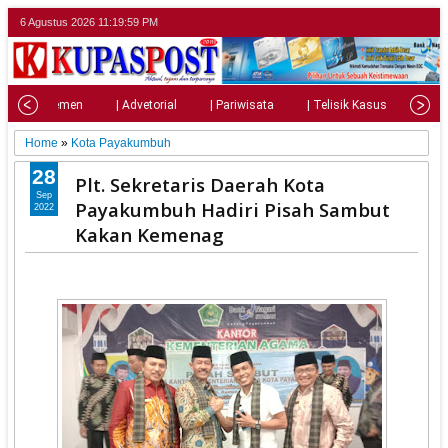
6 Agustus 2026
11:20:01 PM
| Parlemen
| Advetorial
| Pariwisata
| Telisik Kasus
| Su
Home
»
Kota Payakumbuh
28
Plt. Sekretaris Daerah Kota
Sep
Payakumbuh Hadiri Pisah Sambut
2022
Kakan Kemenag