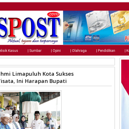
elisik Kasus
| Sumbar
| Opini
| Olahraga
| Pendidikan
| 
ahmi Limapuluh Kota Sukses
sata, Ini Harapan Bupati