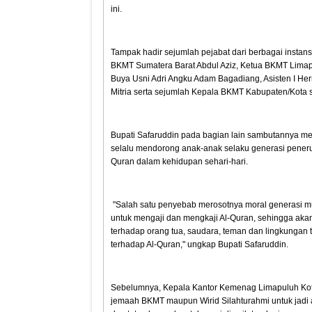
ini.
Tampak hadir sejumlah pejabat dari berbagai instan
BKMT Sumatera Barat Abdul Aziz, Ketua BKMT Limapu
Buya Usni Adri Angku Adam Bagadiang, Asisten I He
Mitria serta sejumlah Kepala BKMT Kabupaten/Kota 
Bupati Safaruddin pada bagian lain sambutannya me
selalu mendorong anak-anak selaku generasi pener
Quran dalam kehidupan sehari-hari.
"Salah satu penyebab merosotnya moral generasi mu
untuk mengaji dan mengkaji Al-Quran, sehingga aka
terhadap orang tua, saudara, teman dan lingkungan te
terhadap Al-Quran," ungkap Bupati Safaruddin.
Sebelumnya, Kepala Kantor Kemenag Limapuluh Ko
jemaah BKMT maupun Wirid Silahturahmi untuk jadi 