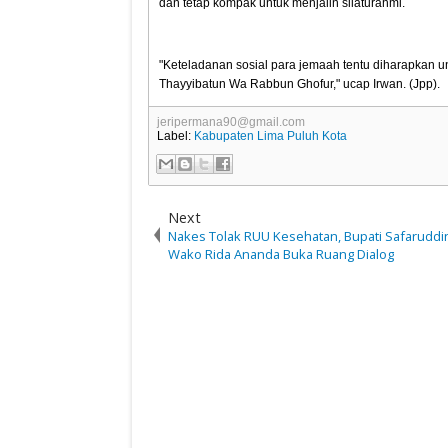
dan tetap kompak untuk menjalin silaturahmi.
"Keteladanan sosial para jemaah tentu diharapkan 
Thayyibatun Wa Rabbun Ghofur," ucap Irwan. (Jpp).
jeripermana90@gmail.com
Label:
Kabupaten Lima Puluh Kota
Next
Nakes Tolak RUU Kesehatan, Bupati Safaruddin
Wako Rida Ananda Buka Ruang Dialog