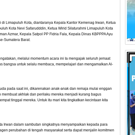
si di Limapuluh Kota, diantaranya Kepala Kantor Kemenag Irwan, Ketua
luh Kota Nevi Safarudddin, Ketua Wirid Silaturahmi Limapuluh Kota
rman Azmar, Kepala Satpol PP Fidria Fala, Kepala Dinas KBPPPA Ayu
se-Sumatera Barat.
ngatakan, melalui momentum acara ini Ia mengajak seluruh jemaat
us bangsa untuk selalu membaca, mempelajari dan mengamalkan Al-
da pada saat ini, dikarenakan anak-anak dan remaja mulai enggan
n membuat akhlak dan perilaku mereka menjadi kurang bagus
mpat tinggal mereka. Untuk itu mari kita tingkatkan kecintaan kita
ta Irwan dalam sambutan singkatnya menyampaikan kepada para
agen perubahan di tengah masyarakat serta dapat menjalin komitmen