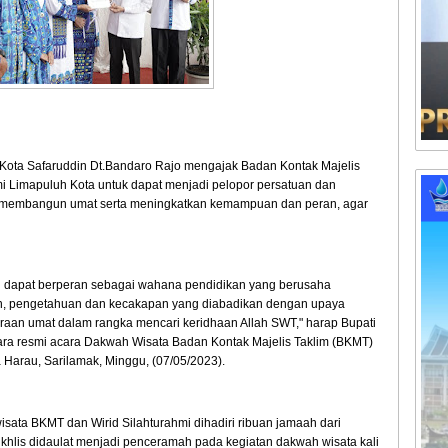
 Kota Safaruddin Dt.Bandaro Rajo mengajak Badan Kontak Majelis
mi Limapuluh Kota untuk dapat menjadi pelopor persatuan dan
m membangun umat serta meningkatkan kemampuan dan peran, agar
i dapat berperan sebagai wahana pendidikan yang berusaha
n, pengetahuan dan kecakapan yang diabadikan dengan upaya
an umat dalam rangka mencari keridhaan Allah SWT," harap Bupati
ara resmi acara Dakwah Wisata Badan Kontak Majelis Taklim (BKMT)
 Harau, Sarilamak, Minggu, (07/05/2023).
sata BKMT dan Wirid Silahturahmi dihadiri ribuan jamaah dari
ukhlis didaulat menjadi penceramah pada kegiatan dakwah wisata kali