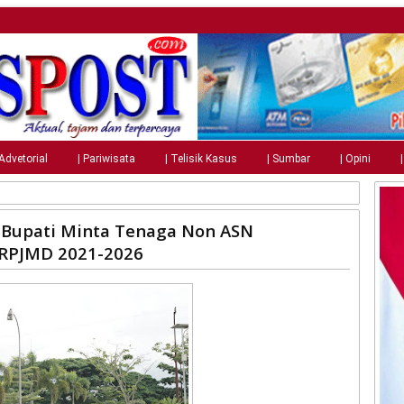
 Advetorial
| Pariwisata
| Telisik Kasus
| Sumbar
| Opini
l Bupati Minta Tenaga Non ASN
 RPJMD 2021-2026