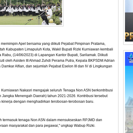
u memimpin Apel bersama yang diikuti Pejabat Pimpinan Pratama,
tah Kabupaten Limapuluh Kota, Wakil Bupati Rizki Kurniawan kembali
abu, (14/06/2023) di Lapangan Kantor Bupati, Sarilamak. Diikuti
ikuti oleh Asisten III Ahmad Zuhdi Perama Putra, Kepala BKPSDM Adrian
 Damkar Alfian, dan sejumlah Pejabat Eselon III dan IV di Lingkungan
i Kurniawan Nakasri mengajak seluruh Tenaga Non ASN berkontribusi
ngka Menengah Daerah) tahun 2021-2026. Kontribusi tersebut
 kinerja dengan menghadirkan terobosan-terobosan baru.
rah termasuk tenaga Non ASN dalam mensukseskan RPJMD dan
eraan masyarakat dan para pegawai," ungkap Wabup Rizki.