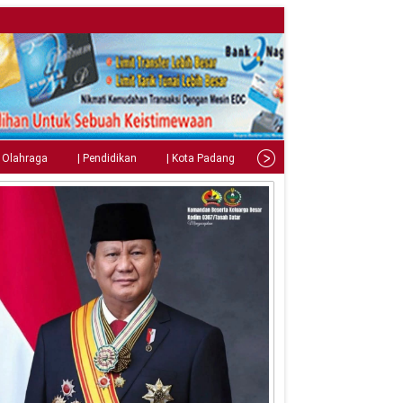
| Olahraga
| Pendidikan
| Kota Padang
| Tips
| Gaya Hidup