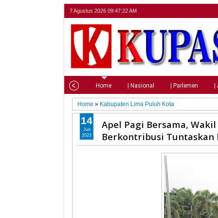
7 Agustus 2026
09:47:23 AM
Home
| Nasional
| Parlemen
|
Home
»
Kabupaten Lima Puluh Kota
14
Apel Pagi Bersama, Waki
Jun
Berkontribusi Tuntaskan
2023