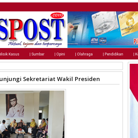
elisik Kasus
| Sumbar
| Opini
| Olahraga
| Pendidikan
| 
njungi Sekretariat Wakil Presiden