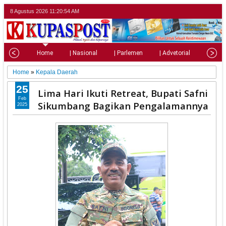
8 Agustus 2026
11:20:55 AM
Home
| Nasional
| Parlemen
| Advetorial
| Pariw
Home
»
Kepala Daerah
25
Lima Hari Ikuti Retreat, Bupati Safni
Feb
Sikumbang Bagikan Pengalamannya
2025