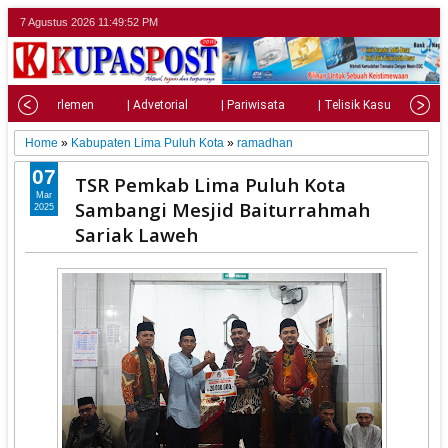
7 Agustus 2026
11:49:54 PM
l
| Parlemen
| Advetorial
| Pariwisata
| Telisik Kasus
| 
Home
»
Kabupaten Lima Puluh Kota
»
ramadhan
07
TSR Pemkab Lima Puluh Kota
Mar
Sambangi Mesjid Baiturrahmah
2025
Sariak Laweh