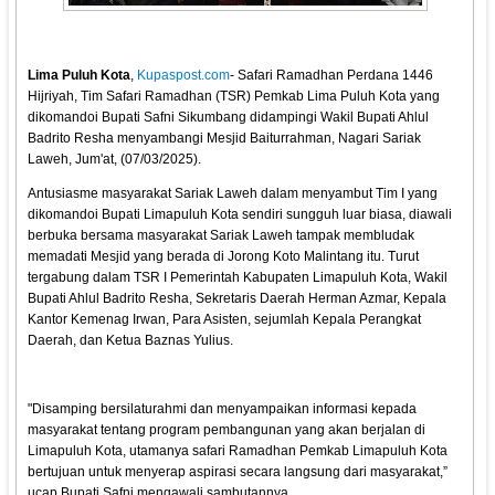
Lima Puluh Kota
,
Kupaspost.com
- Safari Ramadhan Perdana 1446
Hijriyah, Tim Safari Ramadhan (TSR) Pemkab Lima Puluh Kota yang
dikomandoi Bupati Safni Sikumbang didampingi Wakil Bupati Ahlul
Badrito Resha menyambangi Mesjid Baiturrahman, Nagari Sariak
Laweh, Jum'at, (07/03/2025).
Antusiasme masyarakat Sariak Laweh dalam menyambut Tim I yang
dikomandoi Bupati Limapuluh Kota sendiri sungguh luar biasa, diawali
berbuka bersama masyarakat Sariak Laweh tampak membludak
memadati Mesjid yang berada di Jorong Koto Malintang itu. Turut
tergabung dalam TSR I Pemerintah Kabupaten Limapuluh Kota, Wakil
Bupati Ahlul Badrito Resha, Sekretaris Daerah Herman Azmar, Kepala
Kantor Kemenag Irwan, Para Asisten, sejumlah Kepala Perangkat
Daerah, dan Ketua Baznas Yulius.
"Disamping bersilaturahmi dan menyampaikan informasi kepada
masyarakat tentang program pembangunan yang akan berjalan di
Limapuluh Kota, utamanya safari Ramadhan Pemkab Limapuluh Kota
bertujuan untuk menyerap aspirasi secara langsung dari masyarakat,”
ucap Bupati Safni mengawali sambutannya.