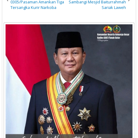
0305/Pasaman Amankan Tiga
Sambangi Mesjid Baiturrahmah
Tersangka Kurir Narkoba
Sariak Laweh