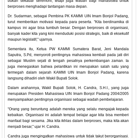
bukan sekadar seremoni, tetapi juga wadah bagi mahasiswa untuk
berproses menghadapi tantangan masa depan.
Dr. Sudarman, sebagai Pembina PK KAMMI UIN Imam Bonjol Padang,
turut memberikan motivasi kepada para peserta. "Kita berdinamika di
kampus ini agar bisa tumbuh besar. Dengan berproses di organisasi,
banyak kader kita yang kini menduduki posisi strategis, baik di eksekutif
maupun legislatif," ujarnya.
Sementara itu, Ketua PW KAMMI Sumatera Barat, Jeni Mandala
Saputra, S.Pd, menyoroti pentingnya mahasiswa kembali pada jati diri
sebagai Muslim sejati di tengah pesatnya perkembangan zaman. Ia
juga menegaskan bahwa pelantikan ini merupakan salah satu yang
termegah dalam sejarah KAMMI UIN Imam Bonjol Padang, karena
langsung dihadiri oleh Wakil Bupati Solok.
Dalam arahannya, Wakil Bupati Solok, H. Candra, S.H.I., yang juga
merupakan Presiden Mahasiswa UIN Imam Bonjol Padang 2004/2005
menyampaikan pentingnya organisasi sebagai wadah pembelajaran.
"Orang yang beruntung adalah mereka yang selalu mengajak kepada
kebaikan. Organisasi ini adalah tempat belajar agar kita bisa memberi
manfaat bagi sesama. Jika kita ikhlas dalam berproses, maka kita akan
menjadi besar," ujar H. Candra.
Candra juga mengingatkan mahasiswa untuk tidak takut berorganisasi.