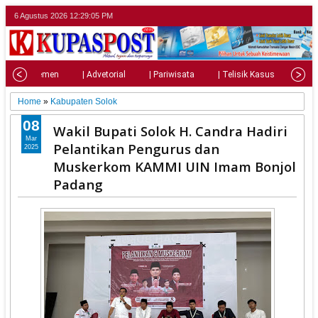
6 Agustus 2026
12:29:07 PM
| Parlemen
| Advetorial
| Pariwisata
| Telisik Kasus
| Su
Home
»
Kabupaten Solok
08
Wakil Bupati Solok H. Candra Hadiri
Mar
Pelantikan Pengurus dan
2025
Muskerkom KAMMI UIN Imam Bonjol
Padang