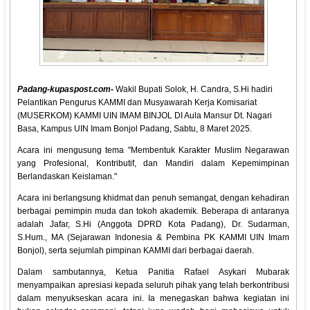
Padang-kupaspost.com-
Wakil Bupati Solok, H. Candra, S.Hi hadiri
Pelantikan Pengurus KAMMI dan Musyawarah Kerja Komisariat
(MUSERKOM) KAMMI UIN IMAM BINJOL DI Aula Mansur Dt. Nagari
Basa, Kampus UIN Imam Bonjol Padang, Sabtu, 8 Maret 2025.
Acara ini mengusung tema "Membentuk Karakter Muslim Negarawan
yang Profesional, Kontributif, dan Mandiri dalam Kepemimpinan
Berlandaskan Keislaman."
Acara ini berlangsung khidmat dan penuh semangat, dengan kehadiran
berbagai pemimpin muda dan tokoh akademik. Beberapa di antaranya
adalah Jafar, S.Hi (Anggota DPRD Kota Padang), Dr. Sudarman,
S.Hum., MA (Sejarawan Indonesia & Pembina PK KAMMI UIN Imam
Bonjol), serta sejumlah pimpinan KAMMI dari berbagai daerah.
Dalam sambutannya, Ketua Panitia Rafael Asykari Mubarak
menyampaikan apresiasi kepada seluruh pihak yang telah berkontribusi
dalam menyukseskan acara ini. Ia menegaskan bahwa kegiatan ini