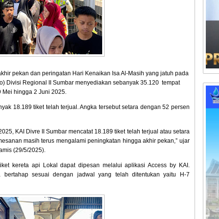
hir pekan dan peringatan Hari Kenaikan Isa Al-Masih yang jatuh pada
ro) Divisi Regional II Sumbar menyediakan sebanyak 35.120 tempat
9 Mei hingga 2 Juni 2025.
ak 18.189 tiket telah terjual. Angka tersebut setara dengan 52 persen
5, KAI Divre II Sumbar mencatat 18.189 tiket telah terjual atau setara
esanan masih terus mengalami peningkatan hingga akhir pekan,” ujar
mis (29/5/2025).
et kereta api Lokal dapat dipesan melalui aplikasi Access by KAI.
ra bertahap sesuai dengan jadwal yang telah ditentukan yaitu H-7