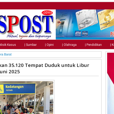
elisik Kasus
| Sumbar
| Opini
| Olahraga
| Pendidikan
| 
ra Barat
akan 35.120 Tempat Duduk untuk Libur
Juni 2025