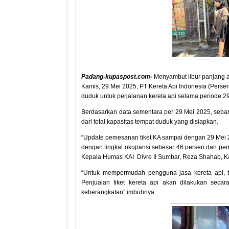
Padang-kupaspost.com-
Menyambut libur panjang ak
Kamis, 29 Mei 2025, PT Kereta Api Indonesia (Perse
duduk untuk perjalanan kereta api selama periode 2
Berdasarkan data sementara per 29 Mei 2025, sebany
dari total kapasitas tempat duduk yang disiapkan.
“Update pemesanan tiket KA sampai dengan 29 Mei 202
dengan tingkat okupansi sebesar 46 persen dan pem
Kepala Humas KAI Divre II Sumbar, Reza Shahab, Ka
“Untuk mempermudah pengguna jasa kereta api, tik
Penjualan tiket kereta api akan dilakukan seca
keberangkatan” imbuhnya.