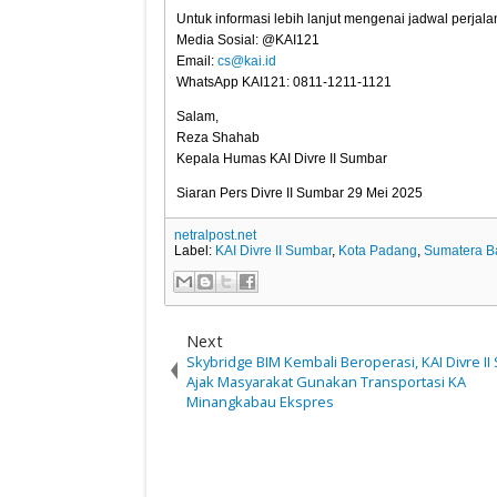
Untuk informasi lebih lanjut mengenai jadwal perja
Media Sosial: @KAI121
Email:
cs@kai.id
WhatsApp KAI121: 0811-1211-1121
Salam,
Reza Shahab
Kepala Humas KAI Divre II Sumbar
Siaran Pers Divre II Sumbar 29 Mei 2025
netralpost.net
Label:
KAI Divre II Sumbar
,
Kota Padang
,
Sumatera B
Next
Skybridge BIM Kembali Beroperasi, KAI Divre I
Ajak Masyarakat Gunakan Transportasi KA
Minangkabau Ekspres