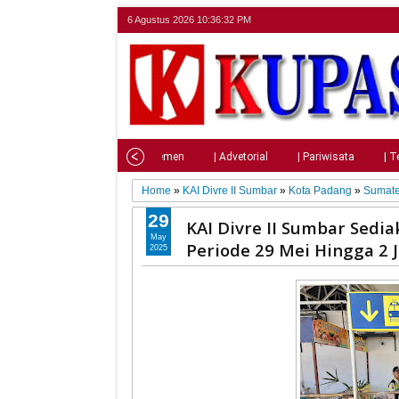
6 Agustus 2026
10:36:33 PM
Home
| Nasional
| Parlemen
| Advetorial
| Pariwisata
| T
Home
»
KAI Divre II Sumbar
»
Kota Padang
»
Sumate
29
KAI Divre II Sumbar Sedi
May
Periode 29 Mei Hingga 2 
2025