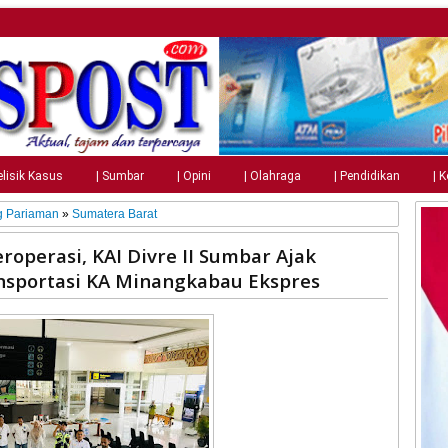
elisik Kasus
| Sumbar
| Opini
| Olahraga
| Pendidikan
| 
 Pariaman
»
Sumatera Barat
roperasi, KAI Divre II Sumbar Ajak
sportasi KA Minangkabau Ekspres