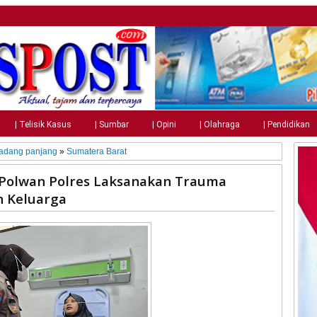
| Telisik Kasus
| Sumbar
| Opini
| Olahraga
| Pendidikan
Padang panjang
»
Sumatera Barat
, Polwan Polres Laksanakan Trauma
n Keluarga