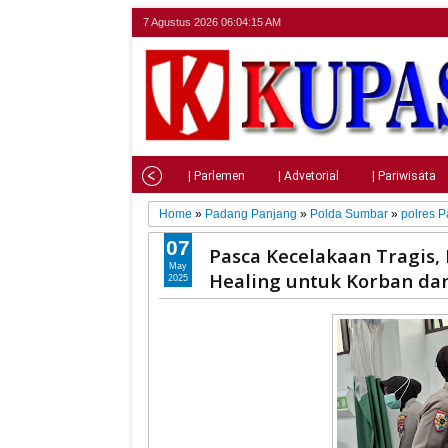
7 Agustus 2026
06:04:16 AM
Home
| Nasional
| Parlemen
| Advetorial
| Pariwisata
Home
»
Padang Panjang
»
Polda Sumbar
»
polres 
07
Pasca Kecelakaan Tragis
May
Healing untuk Korban da
2025