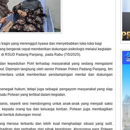
 tragis yang merenggut nyawa dan menyebabkan luka-luka bagi
ang bergerak cepat memberikan dukungan psikologis melalui kegiatan
a di RSUD Padang Panjang, pada Rabu (7/5/2025).
i dan kepedulian Polri terhadap masyarakat yang sedang mengalami
ebut. Dipimpin langsung oleh senior Polwan Polres Padang Panjang, tim
ementara untuk memberikan pendampingan mental dan dukungan
 penegak hukum, tetapi juga sebagai pengayom masyarakat yang siap
h satu Polwan yang terlibat dalam kegiatan.
anis, seperti sesi mendongeng untuk anak-anak yang menjadi saksi
gan kepada orang tua dan keluarga korban. Polwan juga membagikan
ai bentuk dukungan moral.
ang merasa terbantu dan lebih kuat menghadapi situasi yang sulit.
adiran dan perhatian dari pihak kepolisian, khususnya para Polwan