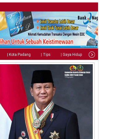
| Kota Padang
| Tips
| Gaya Hidup
| Teknologi
| Kuliner