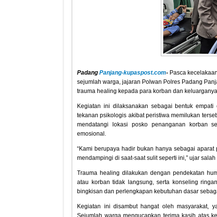
Padang
Panjang-kupaspost.com
-
Pasca kecelakaan
sejumlah warga, jajaran Polwan Polres Padang Panj
trauma healing kepada para korban dan keluargany
Kegiatan ini dilaksanakan sebagai bentuk empat
tekanan psikologis akibat peristiwa memilukan ters
mendatangi lokasi posko penanganan korban s
emosional.
“Kami berupaya hadir bukan hanya sebagai aparat
mendampingi di saat-saat sulit seperti ini,” ujar sala
Trauma healing dilakukan dengan pendekatan hum
atau korban tidak langsung, serta konseling rin
bingkisan dan perlengkapan kebutuhan dasar sebag
Kegiatan ini disambut hangat oleh masyarakat, y
Sejumlah warga mengucapkan terima kasih atas keh