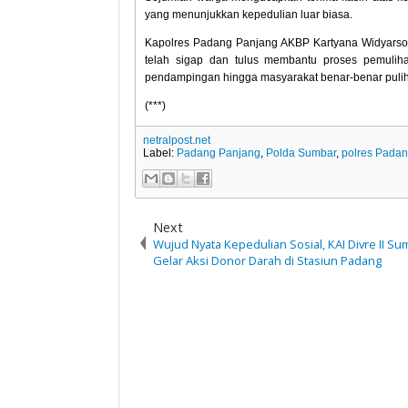
yang menunjukkan kepedulian luar biasa.
Kapolres Padang Panjang AKBP Kartyana Widyarso 
telah sigap dan tulus membantu proses pemuliha
pendampingan hingga masyarakat benar-benar pulih d
(***)
netralpost.net
Label:
Padang Panjang
,
Polda Sumbar
,
polres Pada
Next
Wujud Nyata Kepedulian Sosial, KAI Divre II Su
Gelar Aksi Donor Darah di Stasiun Padang