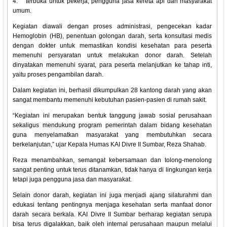
4.
terbuka untuk pekerja, pengguna jasa kereta api dan masyarakat
umum.
Kegiatan diawali dengan proses administrasi, pengecekan kadar
Hemoglobin (HB), penentuan golongan darah, serta konsultasi medis
dengan dokter untuk memastikan kondisi kesehatan para peserta
memenuhi persyaratan untuk melakukan donor darah. Setelah
dinyatakan memenuhi syarat, para peserta melanjutkan ke tahap inti,
yaitu proses pengambilan darah.
Dalam kegiatan ini, berhasil dikumpulkan 28 kantong darah yang akan
sangat membantu memenuhi kebutuhan pasien-pasien di rumah sakit.
“Kegiatan ini merupakan bentuk tanggung jawab sosial perusahaan
sekaligus mendukung program pemerintah dalam bidang kesehatan
guna menyelamatkan masyarakat yang membutuhkan secara
berkelanjutan,” ujar Kepala Humas KAI Divre II Sumbar, Reza Shahab.
Reza menambahkan, semangat kebersamaan dan tolong-menolong
sangat penting untuk terus ditanamkan, tidak hanya di lingkungan kerja
tetapi juga pengguna jasa dan masyarakat.
Selain donor darah, kegiatan ini juga menjadi ajang silaturahmi dan
edukasi tentang pentingnya menjaga kesehatan serta manfaat donor
darah secara berkala. KAI Divre II Sumbar berharap kegiatan serupa
bisa terus digalakkan, baik oleh internal perusahaan maupun melalui