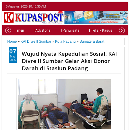
6 Agustus 2026
10:45:36 AM
| Parlemen
| Advetorial
| Pariwisata
| Telisik Kasus
| Su
Home
»
KAI Divre II Sumbar
»
Kota Padang
»
Sumatera Barat
07
Wujud Nyata Kepedulian Sosial, KAI
May
Divre II Sumbar Gelar Aksi Donor
2025
Darah di Stasiun Padang