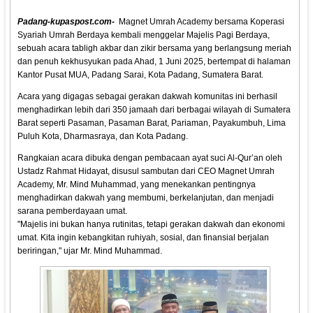
Padang-kupaspost.com
-
Magnet Umrah Academy bersama Koperasi
Syariah Umrah Berdaya kembali menggelar Majelis Pagi Berdaya,
sebuah acara tabligh akbar dan zikir bersama yang berlangsung meriah
dan penuh kekhusyukan pada Ahad, 1 Juni 2025, bertempat di halaman
Kantor Pusat MUA, Padang Sarai, Kota Padang, Sumatera Barat.
Acara yang digagas sebagai gerakan dakwah komunitas ini berhasil
menghadirkan lebih dari 350 jamaah dari berbagai wilayah di Sumatera
Barat seperti Pasaman, Pasaman Barat, Pariaman, Payakumbuh, Lima
Puluh Kota, Dharmasraya, dan Kota Padang.
Rangkaian acara dibuka dengan pembacaan ayat suci Al-Qur’an oleh
Ustadz Rahmat Hidayat, disusul sambutan dari CEO Magnet Umrah
Academy, Mr. Mind Muhammad, yang menekankan pentingnya
menghadirkan dakwah yang membumi, berkelanjutan, dan menjadi
sarana pemberdayaan umat.
"Majelis ini bukan hanya rutinitas, tetapi gerakan dakwah dan ekonomi
umat. Kita ingin kebangkitan ruhiyah, sosial, dan finansial berjalan
beriringan," ujar Mr. Mind Muhammad.