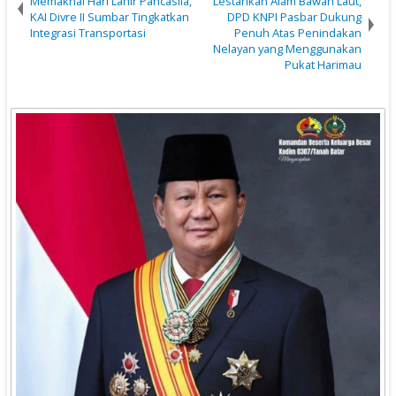
Memaknai Hari Lahir Pancasila,
Lestarikan Alam Bawah Laut,
KAI Divre II Sumbar Tingkatkan
DPD KNPI Pasbar Dukung
Integrasi Transportasi
Penuh Atas Penindakan
Nelayan yang Menggunakan
Pukat Harimau