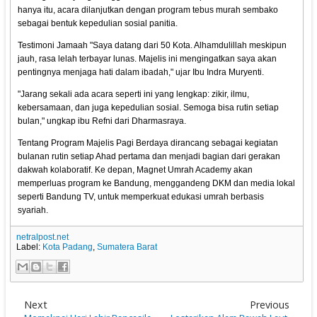
hanya itu, acara dilanjutkan dengan program tebus murah sembako
sebagai bentuk kepedulian sosial panitia.
Testimoni Jamaah "Saya datang dari 50 Kota. Alhamdulillah meskipun
jauh, rasa lelah terbayar lunas. Majelis ini mengingatkan saya akan
pentingnya menjaga hati dalam ibadah," ujar Ibu Indra Muryenti.
"Jarang sekali ada acara seperti ini yang lengkap: zikir, ilmu,
kebersamaan, dan juga kepedulian sosial. Semoga bisa rutin setiap
bulan," ungkap ibu Refni dari Dharmasraya.
Tentang Program Majelis Pagi Berdaya dirancang sebagai kegiatan
bulanan rutin setiap Ahad pertama dan menjadi bagian dari gerakan
dakwah kolaboratif. Ke depan, Magnet Umrah Academy akan
memperluas program ke Bandung, menggandeng DKM dan media lokal
seperti Bandung TV, untuk memperkuat edukasi umrah berbasis
syariah.
netralpost.net
Label:
Kota Padang
,
Sumatera Barat
Next
Previous