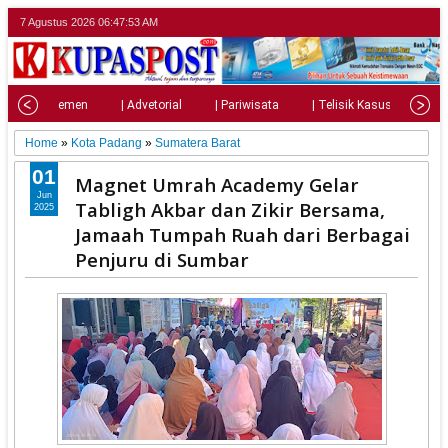
7 Agustus 2026
06:47:54 AM
| Parlemen
| Advetorial
| Pariwisata
| Telisik Kasus
| S
Home
»
Kota Padang
»
Sumatera Barat
01
Magnet Umrah Academy Gelar
Jun
Tabligh Akbar dan Zikir Bersama,
2025
Jamaah Tumpah Ruah dari Berbagai
Penjuru di Sumbar