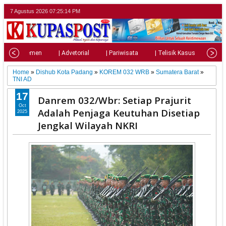
7 Agustus 2026
07:25:16 PM
| Parlemen
| Advetorial
| Pariwisata
| Telisik Kasus
| Su
Home
»
Dishub Kota Padang
»
KOREM 032 WRB
»
Sumatera Barat
»
TNI AD
17
Danrem 032/Wbr: Setiap Prajurit
Oct
Adalah Penjaga Keutuhan Disetiap
2025
Jengkal Wilayah NKRI