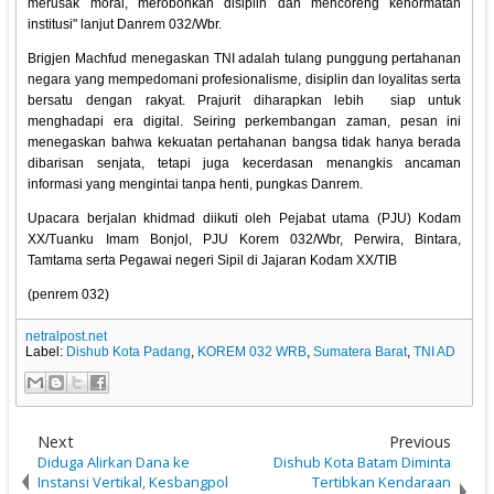
merusak moral, merobohkan disiplin dan mencoreng kehormatan
institusi" lanjut Danrem 032/Wbr.
Brigjen Machfud menegaskan TNI adalah tulang punggung pertahanan
negara yang mempedomani profesionalisme, disiplin dan loyalitas serta
bersatu dengan rakyat. Prajurit diharapkan lebih siap untuk
menghadapi era digital. Seiring perkembangan zaman, pesan ini
menegaskan bahwa kekuatan pertahanan bangsa tidak hanya berada
dibarisan senjata, tetapi juga kecerdasan menangkis ancaman
informasi yang mengintai tanpa henti, pungkas Danrem.
Upacara berjalan khidmad diikuti oleh Pejabat utama (PJU) Kodam
XX/Tuanku Imam Bonjol, PJU Korem 032/Wbr, Perwira, Bintara,
Tamtama serta Pegawai negeri Sipil di Jajaran Kodam XX/TIB
(penrem 032)
netralpost.net
Label:
Dishub Kota Padang
,
KOREM 032 WRB
,
Sumatera Barat
,
TNI AD
Next
Previous
Diduga Alirkan Dana ke
Dishub Kota Batam Diminta
Instansi Vertikal, Kesbangpol
Tertibkan Kendaraan