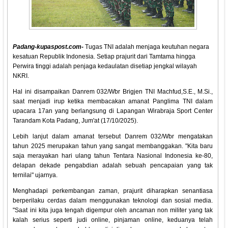
Padang-kupaspost.com-
Tugas TNI adalah menjaga keutuhan negara
kesatuan Republik Indonesia. Setiap prajurit dari Tamtama hingga
Perwira tinggi adalah penjaga kedaulatan disetiap jengkal wilayah
NKRI.
Hal ini disampaikan Danrem 032/Wbr Brigjen TNI Machfud,S.E., M.Si.,
saat menjadi irup ketika membacakan amanat Panglima TNI dalam
upacara 17an yang berlangsung di Lapangan Wirabraja Sport Center
Tarandam Kota Padang, Jum'at (17/10/2025).
Lebih lanjut dalam amanat tersebut Danrem 032/Wbr mengatakan
tahun 2025 merupakan tahun yang sangat membanggakan. "Kita baru
saja merayakan hari ulang tahun Tentara Nasional Indonesia ke-80,
delapan dekade pengabdian adalah sebuah pencapaian yang tak
ternilai" ujarnya.
Menghadapi perkembangan zaman, prajurit diharapkan senantiasa
berperilaku cerdas dalam menggunakan teknologi dan sosial media.
"Saat ini kita juga tengah digempur oleh ancaman non militer yang tak
kalah serius seperti judi online, pinjaman online, keduanya telah