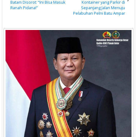
Batam Disorot: “Ini Bisa Masuk
Kontainer yang Parkir di
Ranah Pidana!”
Sepanjang Jalan Menuju
Pelabuhan Pelni Batu Ampar