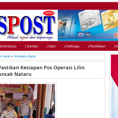
elisik Kasus
| Sumbar
| Opini
| Olahraga
| Pendidikan
| 
n barat
»
Sumatera Barat
astikan Kesiapan Pos Operasi Lilin
Puncak Nataru