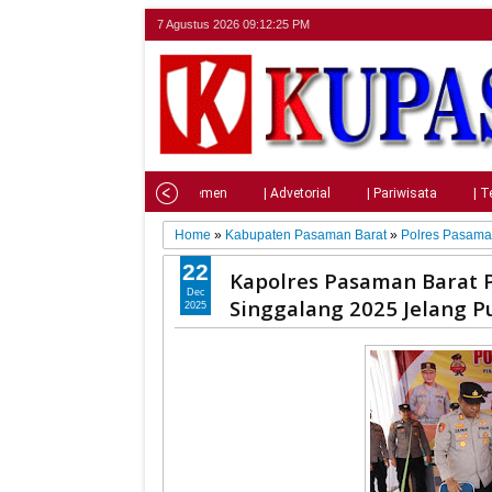
7 Agustus 2026
09:12:26 PM
Home
| Nasional
| Parlemen
| Advetorial
| Pariwisata
| T
Home
»
Kabupaten Pasaman Barat
»
Polres Pasama
22
Kapolres Pasaman Barat P
Dec
Singgalang 2025 Jelang 
2025