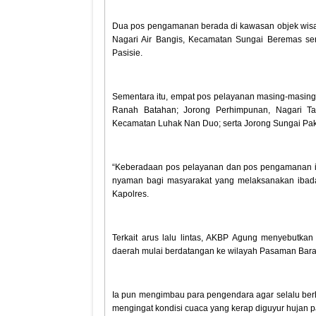
Dua pos pengamanan berada di kawasan objek wisat
Nagari Air Bangis, Kecamatan Sungai Beremas se
Pasisie.
Sementara itu, empat pos pelayanan masing-masing
Ranah Batahan; Jorong Perhimpunan, Nagari Ta
Kecamatan Luhak Nan Duo; serta Jorong Sungai Pak
“Keberadaan pos pelayanan dan pos pengamanan i
nyaman bagi masyarakat yang melaksanakan ibadah
Kapolres.
Terkait arus lalu lintas, AKBP Agung menyebutkan 
daerah mulai berdatangan ke wilayah Pasaman Bara
Ia pun mengimbau para pengendara agar selalu berh
mengingat kondisi cuaca yang kerap diguyur hujan p