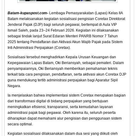
Batam-kupaspost.com-
Lembaga Pemasyarakatan (Lapas) Kelas IIA
Batam melaksanakan kegiatan sosialisasi pengisian Coretax Direktorat
Jenderal Pajak (DJP) bagi seluruh pegawai, bertempat di Aula VIP
Ismail Saleh, pada 23–24 Februari 2026. Kegiatan ini dilaksanakan
sebagai tindak lanjut Surat Edaran Menteri PANRB Nomor 7 Tahun
2025 tentang Pendaftaran dan Aktivasi Akun Wajib Pajak pada Sistem
Inti Administrasi Perpajakan (Coretax).
Sosialisasi tersebut menghadirkan Kepala Urusan Keuangan dan
Kepegawaian Lapas Batam, Oki Beriansyah, sebagai pemateri. Dalam
penyampaiannya, Oki Beriansyah memberikan pemahaman teknis
terkait tata cara pengisian, pendaftaran, serta aktivasi akun Coretax DJP
guna mendukung tertib administrasi perpajakan bagi Aparatur Sipil
Negara.
Ia menjelaskan bahwa implementasi sistem Coretax merupakan bagian
dari transformasi digital di bidang perpajakan yang bertujuan
meningkatkan efisiensi, transparansi, serta kemudahan layanan
administrasi pajak bagi pegawai. Oleh karena itu, seluruh peserta
diharapkan dapat memahami alur pengisian dan penggunaan sistem
secara optimal.
Kegiatan sosialisasi dilaksanakan dalam dua sesi yang diikuti oleh