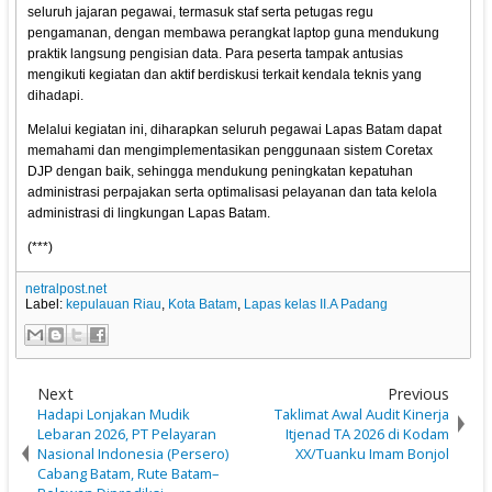
seluruh jajaran pegawai, termasuk staf serta petugas regu
pengamanan, dengan membawa perangkat laptop guna mendukung
praktik langsung pengisian data. Para peserta tampak antusias
mengikuti kegiatan dan aktif berdiskusi terkait kendala teknis yang
dihadapi.
Melalui kegiatan ini, diharapkan seluruh pegawai Lapas Batam dapat
memahami dan mengimplementasikan penggunaan sistem Coretax
DJP dengan baik, sehingga mendukung peningkatan kepatuhan
administrasi perpajakan serta optimalisasi pelayanan dan tata kelola
administrasi di lingkungan Lapas Batam.
(***)
netralpost.net
Label:
kepulauan Riau
,
Kota Batam
,
Lapas kelas II.A Padang
Next
Previous
Hadapi Lonjakan Mudik
Taklimat Awal Audit Kinerja
Lebaran 2026, PT Pelayaran
Itjenad TA 2026 di Kodam
Nasional Indonesia (Persero)
XX/Tuanku Imam Bonjol
Cabang Batam, Rute Batam–