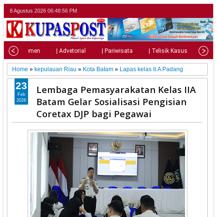
8 Agustus 2026
06:48:58 PM
| Parlemen
| Advetorial
| Pariwisata
| Telisik Kasus
| Su
Home
»
kepulauan Riau
»
Kota Batam
»
Lapas kelas II.A Padang
23
Lembaga Pemasyarakatan Kelas IIA
Feb
Batam Gelar Sosialisasi Pengisian
2026
Coretax DJP bagi Pegawai