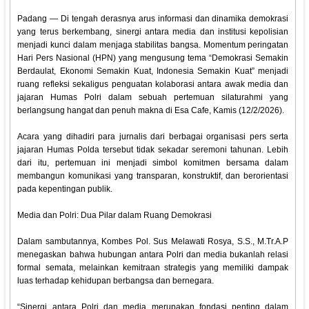
Padang — Di tengah derasnya arus informasi dan dinamika demokrasi
yang terus berkembang, sinergi antara media dan institusi kepolisian
menjadi kunci dalam menjaga stabilitas bangsa. Momentum peringatan
Hari Pers Nasional (HPN) yang mengusung tema “Demokrasi Semakin
Berdaulat, Ekonomi Semakin Kuat, Indonesia Semakin Kuat” menjadi
ruang refleksi sekaligus penguatan kolaborasi antara awak media dan
jajaran Humas Polri dalam sebuah pertemuan silaturahmi yang
berlangsung hangat dan penuh makna di Esa Cafe, Kamis (12/2/2026).
Acara yang dihadiri para jurnalis dari berbagai organisasi pers serta
jajaran Humas Polda tersebut tidak sekadar seremoni tahunan. Lebih
dari itu, pertemuan ini menjadi simbol komitmen bersama dalam
membangun komunikasi yang transparan, konstruktif, dan berorientasi
pada kepentingan publik.
Media dan Polri: Dua Pilar dalam Ruang Demokrasi
Dalam sambutannya, Kombes Pol. Sus Melawati Rosya, S.S., M.Tr.A.P
menegaskan bahwa hubungan antara Polri dan media bukanlah relasi
formal semata, melainkan kemitraan strategis yang memiliki dampak
luas terhadap kehidupan berbangsa dan bernegara.
“Sinergi antara Polri dan media merupakan fondasi penting dalam