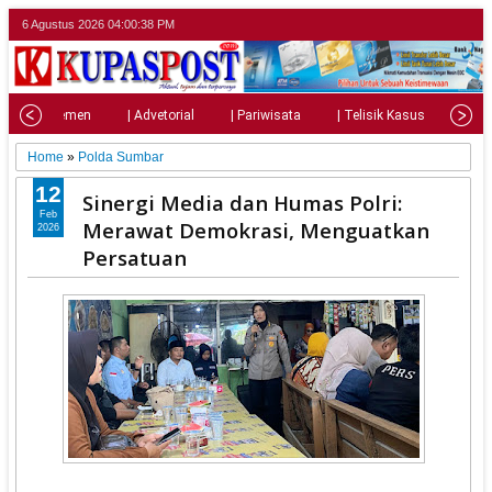
6 Agustus 2026
04:00:40 PM
| Parlemen
| Advetorial
| Pariwisata
| Telisik Kasus
| Su
Home
»
Polda Sumbar
12
Sinergi Media dan Humas Polri:
Feb
Merawat Demokrasi, Menguatkan
2026
Persatuan