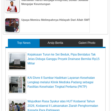
Wartawan Harus Menjaga Integritas, Bukan Sekadar
Mengejar Keuntungan
Upaya Memicu Melimpahnya Hidayah Dari Allah SWT
Top News
Arsip Berita
Galeri Photo
Kejaksaan Turun ke Sei Beduk, Pipa Berstatus Tak
Jelas Diduga Ganggu Proyek Drainase Bernilai Rp15
Miliar
KAI Divre II Sumbar Hadirkan Layanan Kesehatan
Lengkap melalui Klinik Mediska Padang sebagai
Fasilitas Kesehatan Tingkat Pertama (FKTP)
Wujudkan Rasa Syukur atas HUT Kodaeral Tahun
2026, Kodaeral ll Laksanakan Ziarah Penghormatan
Kepada Para Pahlawan