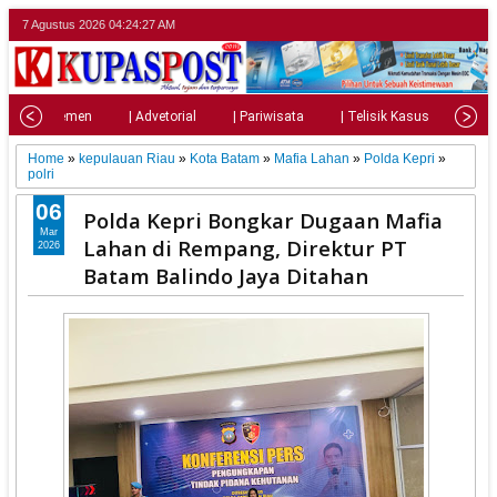
7 Agustus 2026
04:24:28 AM
| Parlemen
| Advetorial
| Pariwisata
| Telisik Kasus
| Su
Home
»
kepulauan Riau
»
Kota Batam
»
Mafia Lahan
»
Polda Kepri
»
polri
06
Polda Kepri Bongkar Dugaan Mafia
Mar
Lahan di Rempang, Direktur PT
2026
Batam Balindo Jaya Ditahan