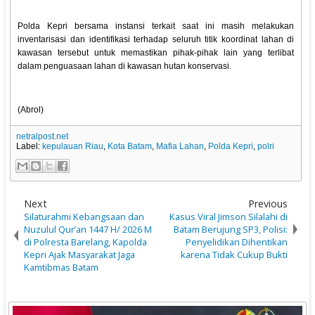
Polda Kepri bersama instansi terkait saat ini masih melakukan
inventarisasi dan identifikasi terhadap seluruh titik koordinat lahan di
kawasan tersebut untuk memastikan pihak-pihak lain yang terlibat
dalam penguasaan lahan di kawasan hutan konservasi.
(Abrol)
netralpost.net
Label:
kepulauan Riau
,
Kota Batam
,
Mafia Lahan
,
Polda Kepri
,
polri
Next
Previous
Silaturahmi Kebangsaan dan
Kasus Viral Jimson Silalahi di
Nuzulul Qur’an 1447 H/ 2026 M
Batam Berujung SP3, Polisi:
di Polresta Barelang, Kapolda
Penyelidikan Dihentikan
Kepri Ajak Masyarakat Jaga
karena Tidak Cukup Bukti
Kamtibmas Batam