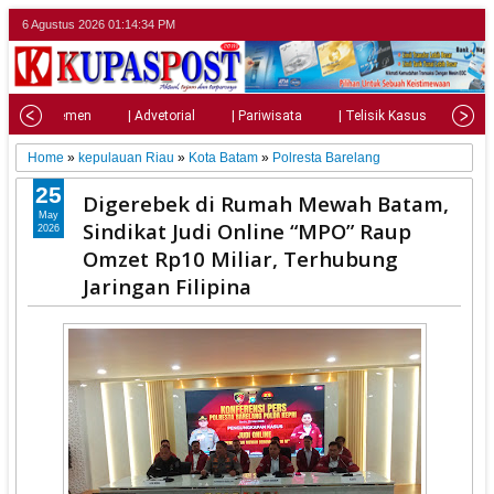
6 Agustus 2026
01:14:35 PM
| Parlemen
| Advetorial
| Pariwisata
| Telisik Kasus
| Su
Home
»
kepulauan Riau
»
Kota Batam
»
Polresta Barelang
25
Digerebek di Rumah Mewah Batam,
May
Sindikat Judi Online “MPO” Raup
2026
Omzet Rp10 Miliar, Terhubung
Jaringan Filipina