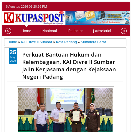
8 Agustus 2026
09:20:38 PM
Home
| Nasional
| Parlemen
| Advetorial
| Pariw
Home
»
KAI Divre II Sumbar
»
Kota Padang
»
Sumatera Barat
25
Perkuat Bantuan Hukum dan
May
Kelembagaan, KAI Divre II Sumbar
2026
Jalin Kerjasama dengan Kejaksaan
Negeri Padang