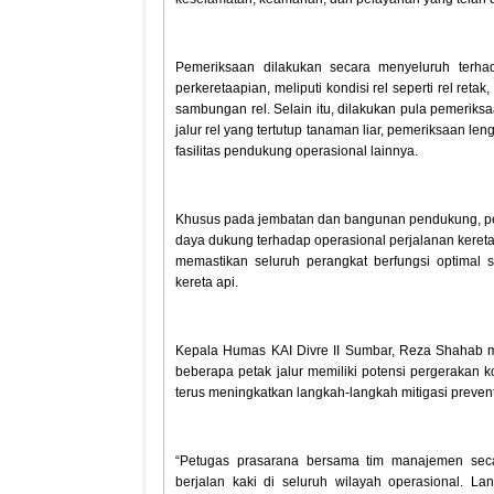
Pemeriksaan dilakukan secara menyeluruh terhad
perkeretaapian, meliputi kondisi rel seperti rel retak
sambungan rel. Selain itu, dilakukan pula pemeriksaa
jalur rel yang tertutup tanaman liar, pemeriksaan le
fasilitas pendukung operasional lainnya.
Khusus pada jembatan dan bangunan pendukung, peme
daya dukung terhadap operasional perjalanan keret
memastikan seluruh perangkat berfungsi optimal
kereta api.
Kepala Humas KAI Divre II Sumbar, Reza Shahab 
beberapa petak jalur memiliki potensi pergerakan kon
terus meningkatkan langkah-langkah mitigasi prevent
“Petugas prasarana bersama tim manajemen seca
berjalan kaki di seluruh wilayah operasional. La