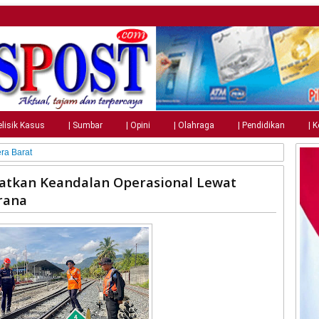
elisik Kasus
| Sumbar
| Opini
| Olahraga
| Pendidikan
| 
ra Barat
katkan Keandalan Operasional Lewat
rana