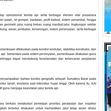
ap operasional kereta api serta berbagai elemen vital prasarana
, rel patah, rel gompel, bantalan, profil ballast, sistem penambat, hingga
n geometri jalur, ruang bebas, ruang manfaat jalur, lingkungan sekitar
ngkung, wesel, jembatan, terowongan, sistem persinyalan, serta berbagai
riksaan difokuskan pada kondisi lendutan, stabilitas konstruksi, dan
a api. Sementara pada sistem persinyalan, pemeriksaan dilakukan guna
 sehingga dapat mendukung keselamatan dan kelancaran perjalanan
menyampaikan bahwa kondisi geografis wilayah Sumatera Barat pada
tur tanah, terutama saat intensitas hujan tinggi. Oleh karena itu, KAI
if guna menjaga keandalan jalur kereta api.
ra berkala melakukan pemetaan prioritas perawatan dan inspeksi
ngkah tersebut dilakukan untuk memastikan jalur tetap aman dilalui