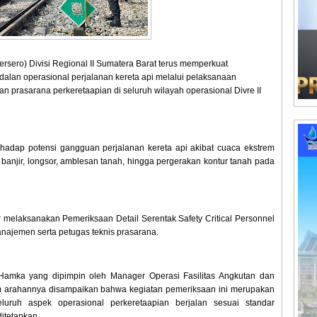
ersero) Divisi Regional II Sumatera Barat terus memperkuat
lan operasional perjalanan kereta api melalui pelaksanaan
an prasarana perkeretaapian di seluruh wilayah operasional Divre II
erhadap potensi gangguan perjalanan kereta api akibat cuaca ekstrem
o banjir, longsor, amblesan tanah, hingga pergerakan kontur tanah pada
r melaksanakan Pemeriksaan Detail Serentak Safety Critical Personnel
najemen serta petugas teknis prasarana.
 Hamka yang dipimpin oleh Manager Operasi Fasilitas Angkutan dan
m arahannya disampaikan bahwa kegiatan pemeriksaan ini merupakan
uruh aspek operasional perkeretaapian berjalan sesuai standar
itetapkan.