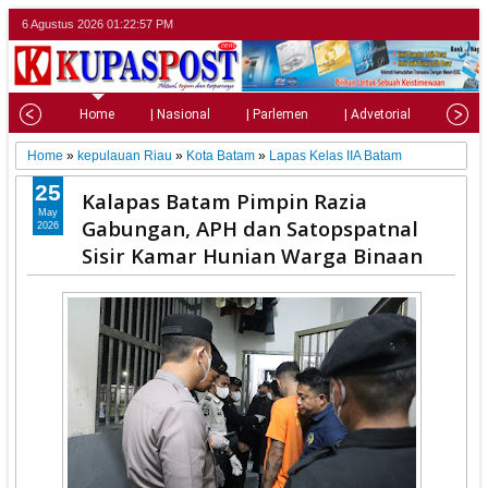
6 Agustus 2026
01:22:58 PM
Home
| Nasional
| Parlemen
| Advetorial
| Pariw
Home
»
kepulauan Riau
»
Kota Batam
»
Lapas Kelas IIA Batam
25
Kalapas Batam Pimpin Razia
May
Gabungan, APH dan Satopspatnal
2026
Sisir Kamar Hunian Warga Binaan