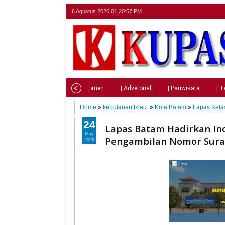
6 Agustus 2026
01:20:58 PM
Home
| Nasional
| Parlemen
| Advetorial
| Pariwisata
| T
Home
»
kepulauan Riau.
»
Kota Batam
»
Lapas Kelas
24
Lapas Batam Hadirkan In
May
Pengambilan Nomor Sura
2026