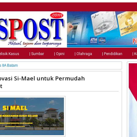
elisik Kasus
| Sumbar
| Opini
| Olahraga
| Pendidikan
| 
 IIA Batam
ovasi Si-Mael untuk Permudah
t