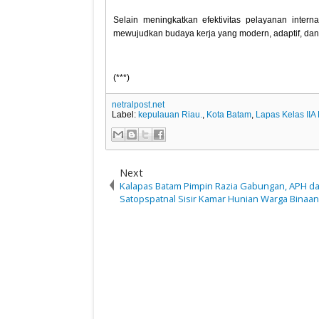
Selain meningkatkan efektivitas pelayanan inter
mewujudkan budaya kerja yang modern, adaptif, dan
(***)
netralpost.net
Label:
kepulauan Riau.
,
Kota Batam
,
Lapas Kelas IIA
Next
Kalapas Batam Pimpin Razia Gabungan, APH d
Satopspatnal Sisir Kamar Hunian Warga Binaa