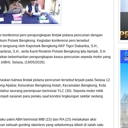
 konferensi pers pengungkapan tindak pidana pencurian dengan
ukum Polsek Bengkong. Kegiatan konferensi pers tersebut
n langsung oleh Kapolsek Bengkong AKP Tigor Dabariba, S.H.,
tosa, S.H., serta Kanit Reskrim Polsek Bengkong Iptu Apriadi, S.H.
paikan keberhasilan pengungkapan kasus pencurian sepeda motor yang
ABH). Selasa, (19/05/2026).
askan bahwa tindak pidana pencurian tersebut terjadi pada Selasa 12
ong Aljabar, Kelurahan Bengkong Indah, Kecamatan Bengkong, Kota
etahui seorang perempuan berinisial YLC (30). Sepeda motor milik
enjadi sasaran para pelaku saat kondisi lingkungan sekitar sedang
laku yakni ABH berinisial MIB (15) dan RA (15) melakukan aksi
 sebuah gunting stainless yang sebelumnya dibeli di salah satu