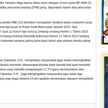
tor Yamaha Vega warna hitam silver dengan nomor polisi BP 4665 DI
 daftar pencarian barang (DPB) yang digunakan dalam aksi pencurian.
 pelaku MIB (15) diketahui merupakan residivis kasus curanmor yang
a tiga bulan di Rutan Anak Baloi pada Januari 2025. Atas
77 ayat (1) huruf f dan huruf g Undang-Undang Nomor 1 Tahun 2023
 Undang-Undang Republik Indonesia Nomor 11 Tahun 2012 tentang
 hukuman penjara paling lama tujuh tahun atau pidana denda paling
igor Dabariba, S.H., mengimbau masyarakat agar selalu meningkatkan
raan bermotor. Masyarakat diminta lebih berhati-hati saat memarkir
okasi yang memiliki pengawasan CCTV guna meminimalisir aksi
 Dabariba, S.H., juga mengingatkan masyarakat agar tidak ragu
yang siap siaga selama 24 jam apabila menemukan ataupun mengalami