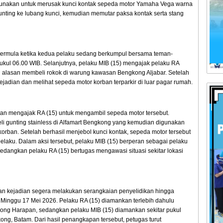
gunakan untuk merusak kunci kontak sepeda motor Yamaha Vega warna
unting ke lubang kunci, kemudian memutar paksa kontak serta stang
n bermula ketika kedua pelaku sedang berkumpul bersama teman-
kul 06.00 WIB. Selanjutnya, pelaku MIB (15) mengajak pelaku RA
 alasan membeli rokok di warung kawasan Bengkong Aljabar. Setelah
ejadian dan melihat sepeda motor korban terparkir di luar pagar rumah.
an mengajak RA (15) untuk mengambil sepeda motor tersebut.
 gunting stainless di Alfamart Bengkong yang kemudian digunakan
orban. Setelah berhasil menjebol kunci kontak, sepeda motor tersebut
laku. Dalam aksi tersebut, pelaku MIB (15) berperan sebagai pelaku
edangkan pelaku RA (15) bertugas mengawasi situasi sekitar lokasi
n kejadian segera melakukan serangkaian penyelidikan hingga
Minggu 17 Mei 2026. Pelaku RA (15) diamankan terlebih dahulu
ong Harapan, sedangkan pelaku MIB (15) diamankan sekitar pukul
ng, Batam. Dari hasil penangkapan tersebut, petugas turut