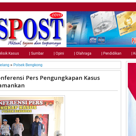
elisik Kasus
| Sumbar
| Opini
| Olahraga
| Pendidikan
| 
relang
»
Polsek Bengkong
onferensi Pers Pengungkapan Kasus
iamankan