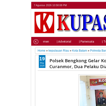
7 Agustus 2026
10:58:09 PM
Home
| Nasional
| Parlemen
| Advetorial
| Pariwisata
| T
Home
»
kepulauan Riau
»
Kota Batam
»
Polresta Ba
19
Polsek Bengkong Gelar K
May
Curanmor, Dua Pelaku D
2026