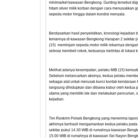
minimarket kawasan Bengkong. Gunting tersebut di
hitam silver milik korban dengan cara menusukkan g
sepeda motor hingga dalam kondisi menyala.
Berdasarkan hasil penyelidikan, kronologi kejadia
temannya di kawasan Bengkong Harapan 2 sekitar pu
(15) meminjam sepeda motor milik rekannya dengan
selesai membeli rokok, keduanya melintas di lokasi k
Melihat adanya kesempatan, pelaku MIB (15) kemudi
Sebelum melancarkan aksinya, kedua pelaku membeli
sebagai alat untuk merusak kunci kontak kendaraan k
langsung dihidupkan dan dibawa kabur oleh kedua pe
utama yang memiliki ide dan melakukan pencurian, s
kejadian.
Tim Reskrim Polsek Bengkong yang menerima lapora
akhirnya berhasil mengamankan kedua pelaku pada 
sekitar pukul 14.30 WIB di rumahnya kawasan Bengk
15.00 WIB di rumahnya di kawasan Sei Nayon Bengko