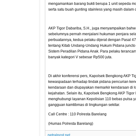
mengamankan barang bukti berupa 1 unit sepeda mo
serta satu buah gunting stainless yang masih dalam
AKP Tigor Dabariba, S.H., juga menyampaikan bahwa
sebelumnya pernah menjalani hukuman penjara selam
perbuatannya, kedua pelaku dijerat dengan Pasal 4
tentang Kitab Undang-Undang Hukum Pidana juncto
Sistem Peradilan Pidana Anak. Para pelaku terancam
banyak kategori V sebesar Rp500 juta.
Di akhir konferensi pers, Kapolsek Bengkong AKP T
kewaspadaan terhadap tindak pidana pencurian kenda
kendaraan dan diupayakan memarkir kendaraan di l
kejahatan. Selain itu, Kapolsek Bengkong AKP Tigor
menghubungi layanan Kepolisian 110 bebas pulsa 
gangguan kamtibmas di lingkungan sekitar.
Call Centre : 110 Polresta Barelang
(Humas Polresta Barelang)
netralpost.net