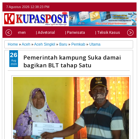
7 Agustus 2026
12:38:25 PM
| Parlemen
| Advetorial
| Pariwisata
| Telisik Kasus
| Su
Home
»
Aceh
»
Aceh Singkil
»
Baru
»
Pemkab
»
Utama
26
Pemerintah kampung Suka damai
Aug
bagikan BLT tahap Satu
2020