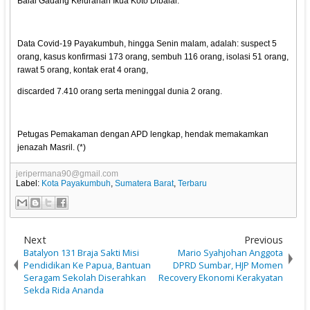
Balai Gadang Kelurahan Ikua Koto Dibalai.
Data Covid-19 Payakumbuh, hingga Senin malam, adalah: suspect 5
orang, kasus konfirmasi 173 orang, sembuh 116 orang, isolasi 51 orang,
rawat 5 orang, kontak erat 4 orang,
discarded 7.410 orang serta meninggal dunia 2 orang.
Petugas Pemakaman dengan APD lengkap, hendak memakamkan
jenazah Masril. (*)
jeripermana90@gmail.com
Label:
Kota Payakumbuh
,
Sumatera Barat
,
Terbaru
Next
Previous
Batalyon 131 Braja Sakti Misi
Mario Syahjohan Anggota
Pendidikan Ke Papua, Bantuan
DPRD Sumbar, HJP Momen
Seragam Sekolah Diserahkan
Recovery Ekonomi Kerakyatan
Sekda Rida Ananda