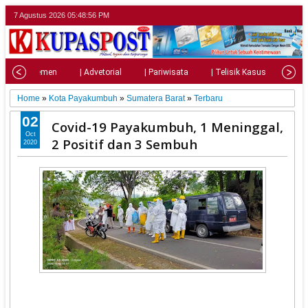
7 Agustus 2026
05:48:57 PM
| Parlemen
| Advetorial
| Pariwisata
| Telisik Kasus
| Su
Home
»
Kota Payakumbuh
»
Sumatera Barat
»
Terbaru
02
Covid-19 Payakumbuh, 1 Meninggal,
Oct
2 Positif dan 3 Sembuh
2020