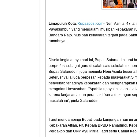
Limapuluh Kota
,
Kupaspost.com
- Neni Asnita, 47 t
Payakumbuh yang mengalami musibah kebakaran ruma
Bandaro Rajo. Musibah kebakaran terjadi pada Sabtu
rumahnya.
Disela kegiatannya hari ini, Bupati Safaruddin tur
berprofesi sebagai guru di salah satu sekolah menen
Bupati Safaruddin juga meminta Neni Asnita beserta
Seterusnya ia juga berpesan kepada masyarakat Sim
penyebab terjadinya kebakaran dan mengharapkan
mengalami kesusahan. "Apabila upaya ini telah kit
karena kerjasama dan peran aktif serta dukungan s
masalah ini", pinta Safaruddin.
Turut mendampingi Bupati pada kunjungan hari ini
Kebakaran Alfian, Plt. Kepala BPBD Ramadinol, Kep
Perdakop dan UKM Ayu Mitria Fadri serta Camat Ke