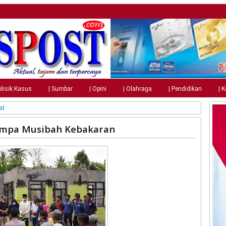
elisik Kasus
| Sumbar
| Opini
| Olahraga
| Pendidikan
| 
at
impa Musibah Kebakaran