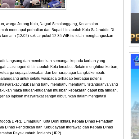
ahun, warga Jorong Koto, Nagari Simalanggang, Kecamatan
h mendapat perhatian dari Bupati Limapuluh Kota Safaruddin Dt.
 kemarin (12/02) sekitar pukul 12.35 WIB itu telah menghanguskan
ut hadir langsung dan memberikan semangat kepada korban yang
gah atas negeri di Limapuluh Kota tersebut. Selain menghibur korban,
 keluarga supaya bersabar dan berharap agar bangkit kembali.
alanggang untuk selalu waspada terhadap berbagai potensi
 masyarakat untuk saling bahu membahu membantu tetangganya yang
a lakukan maka mudah-mudahan musibah kebakaran dapat kita hindari,
egenap lapisan masyarakat sangat dibutuhkan dalam mengatasi
 anggota DPRD Limapuluh Kota Doni Ikhlas, Kepala Dinas Pemadam
ala Dinas Pendidikan dan Kebudayaan Indrawati dan Kepala Dinas
camatan Payakumbuh Jonianto.(JPP)