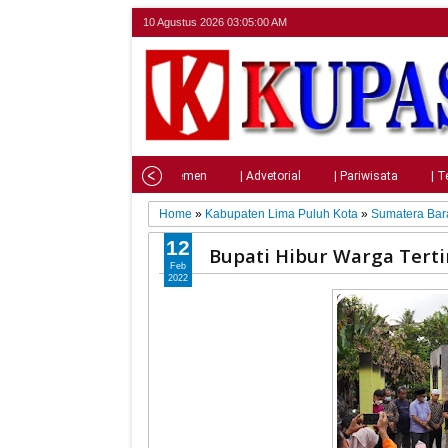
10 Agustus 2026
03:05:01 AM
Home
| Nasional
| Parlemen
| Advetorial
| Pariwisata
| T
Home
»
Kabupaten Lima Puluh Kota
»
Sumatera Bar
12
Bupati Hibur Warga Tert
Feb
2022