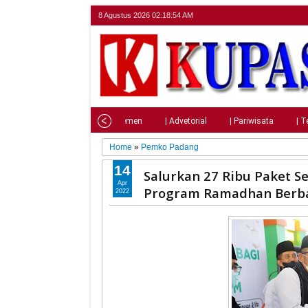
8 Agustus 2026
02:18:56 AM
Home
| Nasional
| Parlemen
| Advetorial
| Pariwisata
| T
Home
»
Pemko Padang
14
Salurkan 27 Ribu Paket S
Apr
Program Ramadhan Berba
2022