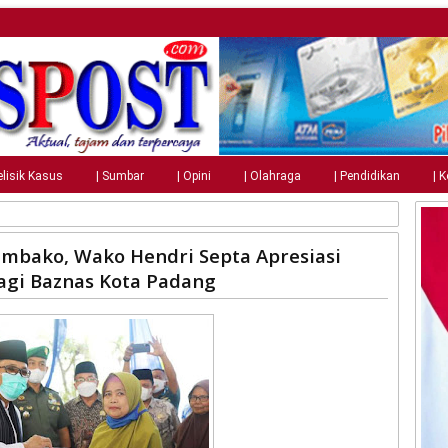
elisik Kasus
| Sumbar
| Opini
| Olahraga
| Pendidikan
| 
embako, Wako Hendri Septa Apresiasi
gi Baznas Kota Padang