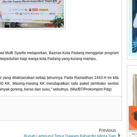
d Mufti Syarfie melaporkan, Baznas Kota Padang menggelar program
k kepedulian bagi warga kota Padang yang kurang mampu.
 yang dilaksanakan setiap tahunnya. Pada Ramadhan 1443 H ini kita
0 KK. Masing-masing KK mendapatkan satu paket sembako senilai
minyak goreng, beras dan susu," sebutnya. (Mul/BT/Prokompim Pdg)
Previous
Bupati Lampung Timur Dawam Rahardjo Minta Tiap