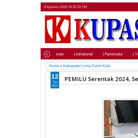
8 Agustus 2026
04:32:33 PM
Home
| Nasional
| Parlemen
| Advetorial
| Pariwisata
| T
Home
»
Kabupaten Lima Puluh Kota
12
PEMILU Serentak 2024, Se
Jun
2023