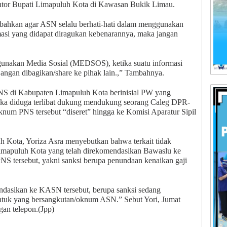
antor Bupati Limapuluh Kota di Kawasan Bukik Limau.
ahkan agar ASN selalu berhati-hati dalam menggunakan
asi yang didapat diragukan kebenarannya, maka jangan
ggunakan Media Sosial (MEDSOS), ketika suatu informasi
angan dibagikan/share ke pihak lain.,” Tambahnya.
S di Kabupaten Limapuluh Kota berinisial PW yang
ka diduga terlibat dukung mendukung seorang Caleg DPR-
oknum PNS tersebut “diseret” hingga ke Komisi Aparatur Sipil
h Kota, Yoriza Asra menyebutkan bahwa terkait tidak
imapuluh Kota yang telah direkomendasikan Bawaslu ke
NS tersebut, yakni sanksi berupa penundaan kenaikan gaji
mendasikan ke KASN tersebut, berupa sanksi sedang
untuk yang bersangkutan/oknum ASN.” Sebut Yori, Jumat
an telepon.(Jpp)