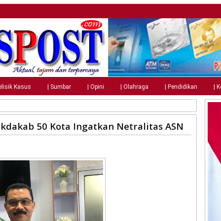
elisik Kasus
| Sumbar
| Opini
| Olahraga
| Pendidikan
| 
kdakab 50 Kota Ingatkan Netralitas ASN