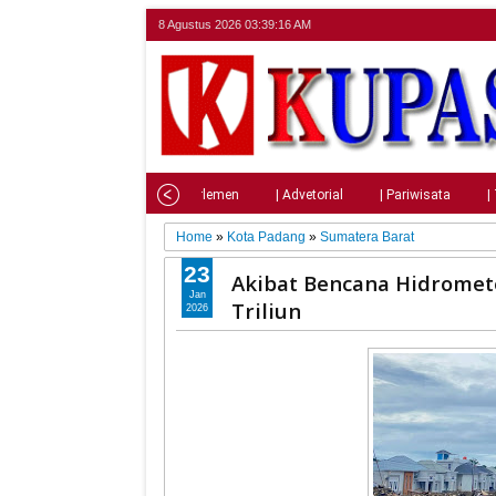
8 Agustus 2026
03:39:17 AM
Home
| Nasional
| Parlemen
| Advetorial
| Pariwisata
|
Home
»
Kota Padang
»
Sumatera Barat
23
Akibat Bencana Hidromete
Jan
Triliun
2026