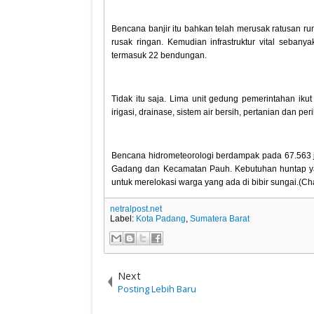
Bencana banjir itu bahkan telah merusak ratusan r
rusak ringan. Kemudian infrastruktur vital sebany
termasuk 22 bendungan.
Tidak itu saja. Lima unit gedung pemerintahan iku
irigasi, drainase, sistem air bersih, pertanian dan pe
Bencana hidrometeorologi berdampak pada 67.563 j
Gadang dan Kecamatan Pauh. Kebutuhan huntap ya
untuk merelokasi warga yang ada di bibir sungai.(Cha
netralpost.net
Label:
Kota Padang
,
Sumatera Barat
Next
Posting Lebih Baru