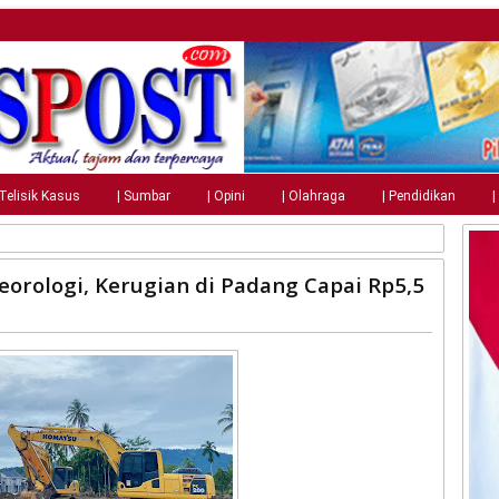
 Telisik Kasus
| Sumbar
| Opini
| Olahraga
| Pendidikan
|
orologi, Kerugian di Padang Capai Rp5,5