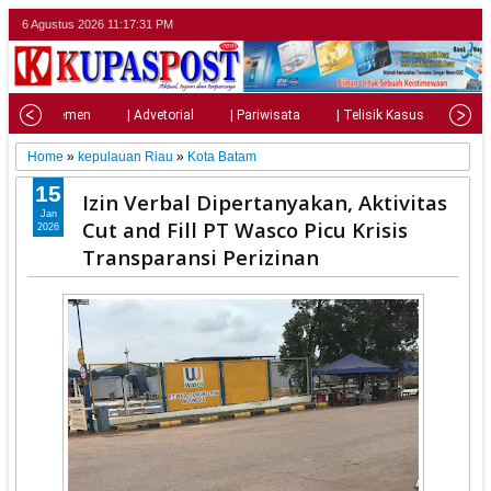
6 Agustus 2026
11:17:32 PM
| Parlemen
| Advetorial
| Pariwisata
| Telisik Kasus
| Su
Home
»
kepulauan Riau
»
Kota Batam
15
Izin Verbal Dipertanyakan, Aktivitas
Jan
Cut and Fill PT Wasco Picu Krisis
2026
Transparansi Perizinan