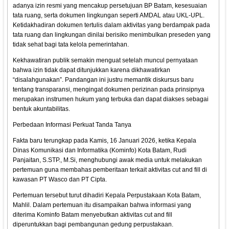
adanya izin resmi yang mencakup persetujuan BP Batam, kesesuaian
tata ruang, serta dokumen lingkungan seperti AMDAL atau UKL-UPL.
Ketidakhadiran dokumen tertulis dalam aktivitas yang berdampak pada
tata ruang dan lingkungan dinilai berisiko menimbulkan preseden yang
tidak sehat bagi tata kelola pemerintahan.
Kekhawatiran publik semakin menguat setelah muncul pernyataan
bahwa izin tidak dapat ditunjukkan karena dikhawatirkan
“disalahgunakan”. Pandangan ini justru memantik diskursus baru
tentang transparansi, mengingat dokumen perizinan pada prinsipnya
merupakan instrumen hukum yang terbuka dan dapat diakses sebagai
bentuk akuntabilitas.
Perbedaan Informasi Perkuat Tanda Tanya
Fakta baru terungkap pada Kamis, 16 Januari 2026, ketika Kepala
Dinas Komunikasi dan Informatika (Kominfo) Kota Batam, Rudi
Panjaitan, S.STP., M.Si, menghubungi awak media untuk melakukan
pertemuan guna membahas pemberitaan terkait aktivitas cut and fill di
kawasan PT Wasco dan PT Cipta.
Pertemuan tersebut turut dihadiri Kepala Perpustakaan Kota Batam,
Mahlil. Dalam pertemuan itu disampaikan bahwa informasi yang
diterima Kominfo Batam menyebutkan aktivitas cut and fill
diperuntukkan bagi pembangunan gedung perpustakaan.