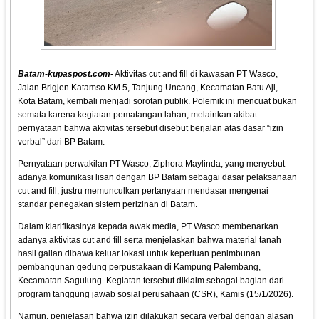
Batam-kupaspost.com-
Aktivitas cut and fill di kawasan PT Wasco,
Jalan Brigjen Katamso KM 5, Tanjung Uncang, Kecamatan Batu Aji,
Kota Batam, kembali menjadi sorotan publik. Polemik ini mencuat bukan
semata karena kegiatan pematangan lahan, melainkan akibat
pernyataan bahwa aktivitas tersebut disebut berjalan atas dasar “izin
verbal” dari BP Batam.
Pernyataan perwakilan PT Wasco, Ziphora Maylinda, yang menyebut
adanya komunikasi lisan dengan BP Batam sebagai dasar pelaksanaan
cut and fill, justru memunculkan pertanyaan mendasar mengenai
standar penegakan sistem perizinan di Batam.
Dalam klarifikasinya kepada awak media, PT Wasco membenarkan
adanya aktivitas cut and fill serta menjelaskan bahwa material tanah
hasil galian dibawa keluar lokasi untuk keperluan penimbunan
pembangunan gedung perpustakaan di Kampung Palembang,
Kecamatan Sagulung. Kegiatan tersebut diklaim sebagai bagian dari
program tanggung jawab sosial perusahaan (CSR), Kamis (15/1/2026).
Namun, penjelasan bahwa izin dilakukan secara verbal dengan alasan